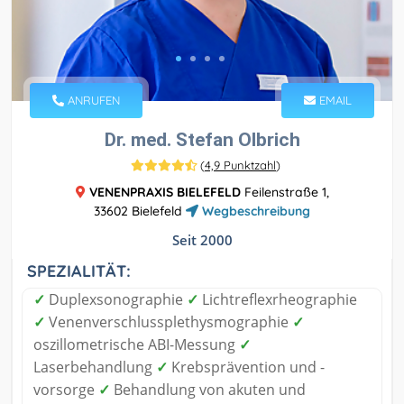
ANRUFEN
EMAIL
Dr. med. Stefan Olbrich
(
4,9 Punktzahl
)
VENENPRAXIS BIELEFELD
Feilenstraße 1,
33602 Bielefeld
Wegbeschreibung
Seit 2000
SPEZIALITÄT:
✓
Duplexsonographie
✓
Lichtreflexrheographie
✓
Venenverschlussplethysmographie
✓
oszillometrische ABI-Messung
✓
Laserbehandlung
✓
Krebsprävention und -
vorsorge
✓
Behandlung von akuten und