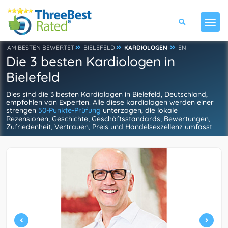
AM BESTEN BEWERTET
BIELEFELD
KARDIOLOGEN
EN
Die 3 besten Kardiologen in
Bielefeld
Dies sind die 3 besten Kardiologen in Bielefeld, Deutschland,
empfohlen von Experten. Alle diese kardiologen werden einer
strengen
50-Punkte-Prüfung
unterzogen, die lokale
Rezensionen, Geschichte, Geschäftsstandards, Bewertungen,
Zufriedenheit, Vertrauen, Preis und Handelsexzellenz umfasst