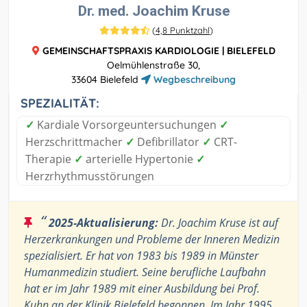
Dr. med. Joachim Kruse
(
4,8 Punktzahl
)
GEMEINSCHAFTSPRAXIS KARDIOLOGIE | BIELEFELD
Oelmühlenstraße 30,
33604 Bielefeld
Wegbeschreibung
SPEZIALITÄT:
✓
Kardiale Vorsorgeuntersuchungen
✓
Herzschrittmacher
✓
Defibrillator
✓
CRT-
Therapie
✓
arterielle Hypertonie
✓
Herzrhythmusstörungen
“
2025-Aktualisierung:
Dr. Joachim Kruse ist auf
Herzerkrankungen und Probleme der Inneren Medizin
spezialisiert. Er hat von 1983 bis 1989 in Münster
Humanmedizin studiert. Seine berufliche Laufbahn
hat er im Jahr 1989 mit einer Ausbildung bei Prof.
Kuhn an der Klinik Bielefeld begonnen. Im Jahr 1995