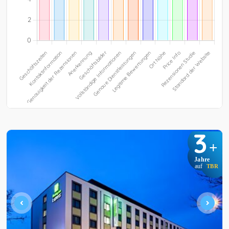
3
+
Jahre
auf
TBR