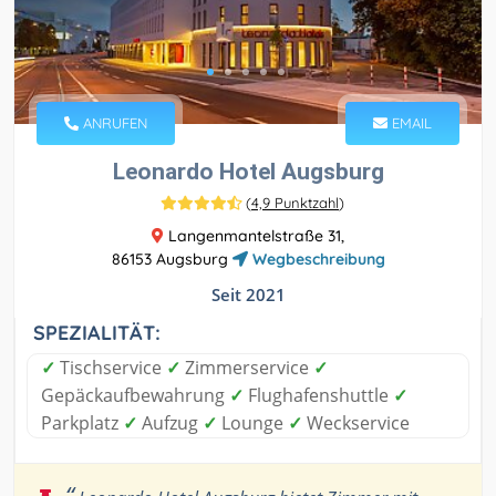
ANRUFEN
EMAIL
Leonardo Hotel Augsburg
(
4,9 Punktzahl
)
Langenmantelstraße 31,
86153 Augsburg
Wegbeschreibung
Seit 2021
SPEZIALITÄT:
✓
Tischservice
✓
Zimmerservice
✓
Gepäckaufbewahrung
✓
Flughafenshuttle
✓
Parkplatz
✓
Aufzug
✓
Lounge
✓
Weckservice
“