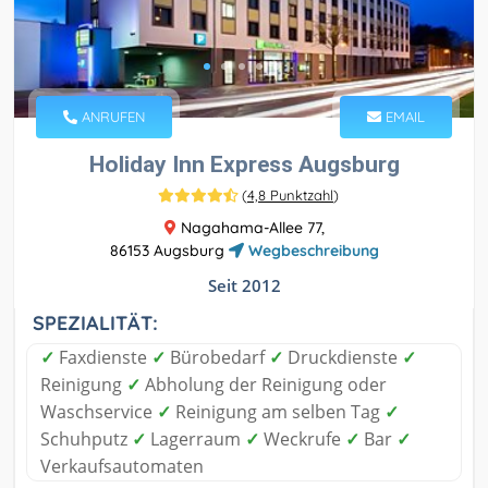
ANRUFEN
EMAIL
Holiday Inn Express Augsburg
(
4,8 Punktzahl
)
Nagahama-Allee 77,
86153 Augsburg
Wegbeschreibung
Seit 2012
SPEZIALITÄT:
✓
Faxdienste
✓
Bürobedarf
✓
Druckdienste
✓
Reinigung
✓
Abholung der Reinigung oder
Waschservice
✓
Reinigung am selben Tag
✓
Schuhputz
✓
Lagerraum
✓
Weckrufe
✓
Bar
✓
Verkaufsautomaten