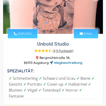
ANRUFEN
EMAIL
Unbold Studio
(
4,9 Punktzahl
)
Bergmühlstraße 34,
86153 Augsburg
Wegbeschreibung
SPEZIALITÄT:
✓
Schmetterling
✓
Schwarz und Grau
✓
Biene
✓
Gesicht
✓
Porträts
✓
Cover-up
✓
Halbärmel
✓
Blumen
✓
Vögel
✓
Totenkopf
✓
Horror
✓
Fantasie