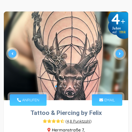
4
+
Jahre
auf
TBR
ANRUFEN
EMAIL
Tattoo & Piercing by Felix
(
4,8 Punktzahl
)
Hermanstraße 7,