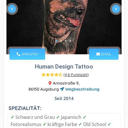
ANRUFEN
EMAIL
Human Design Tattoo
(
4,8 Punktzahl
)
Annastraße 9,
86150 Augsburg
Wegbeschreibung
Seit 2014
SPEZIALITÄT:
✓
Schwarz und Grau
✓
Japanisch
✓
Fotorealismus
✓
kräftige Farbe
✓
Old School
✓