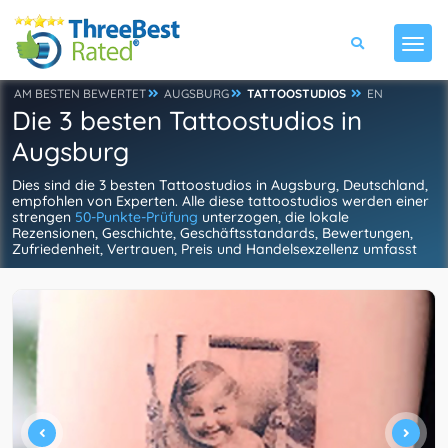
AM BESTEN BEWERTET
AUGSBURG
TATTOOSTUDIOS
EN
Die 3 besten Tattoostudios in
Augsburg
Dies sind die 3 besten Tattoostudios in Augsburg, Deutschland,
empfohlen von Experten. Alle diese tattoostudios werden einer
strengen
50-Punkte-Prüfung
unterzogen, die lokale
Rezensionen, Geschichte, Geschäftsstandards, Bewertungen,
Zufriedenheit, Vertrauen, Preis und Handelsexzellenz umfasst