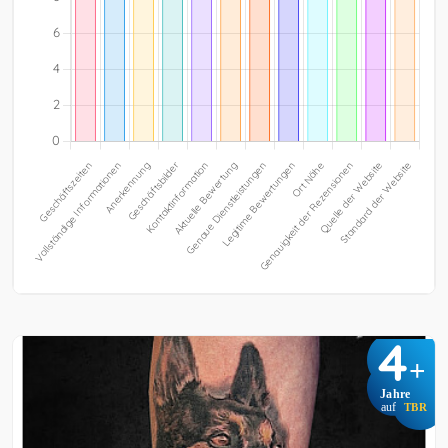
4
+
Jahre
auf
TBR