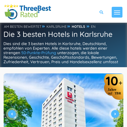
AM BESTEN BEWERTET
KARLSRUHE
HOTELS
EN
Die 3 besten Hotels in Karlsruhe
Dies sind die 3 besten Hotels in Karlsruhe, Deutschland,
empfohlen von Experten. Alle diese hotels werden einer
strengen
50-Punkte-Prüfung
unterzogen, die lokale
Rezensionen, Geschichte, Geschäftsstandards, Bewertungen,
Zufriedenheit, Vertrauen, Preis und Handelsexzellenz umfasst
10
+
Jahre
auf
TBR