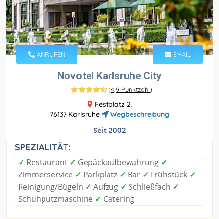
ANRUFEN
EMAIL
Novotel Karlsruhe City
(
4,9 Punktzahl
)
Festplatz 2,
76137 Karlsruhe
Wegbeschreibung
Seit 2002
SPEZIALITÄT:
✓
Restaurant
✓
Gepäckaufbewahrung
✓
Zimmerservice
✓
Parkplatz
✓
Bar
✓
Frühstück
✓
Reinigung/Bügeln
✓
Aufzug
✓
Schließfach
✓
Schuhputzmaschine
✓
Catering