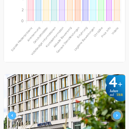
4
+
Jahre
auf
TBR