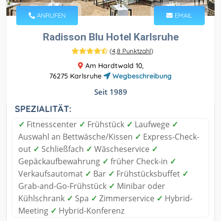
ANRUFEN
EMAIL
Radisson Blu Hotel Karlsruhe
(
4,8 Punktzahl
)
Am Hardtwald 10,
76275 Karlsruhe
Wegbeschreibung
Seit 1989
SPEZIALITÄT:
✓
Fitnesscenter
✓
Frühstück
✓
Laufwege
✓
Auswahl an Bettwäsche/Kissen
✓
Express-Check-
out
✓
Schließfach
✓
Wäscheservice
✓
Gepäckaufbewahrung
✓
früher Check-in
✓
Verkaufsautomat
✓
Bar
✓
Frühstücksbuffet
✓
Grab-and-Go-Frühstück
✓
Minibar oder
Kühlschrank
✓
Spa
✓
Zimmerservice
✓
Hybrid-
Meeting
✓
Hybrid-Konferenz