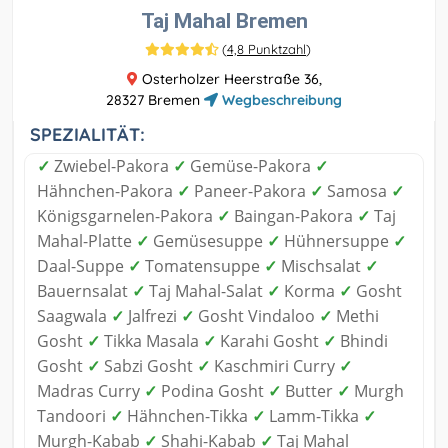
Taj Mahal Bremen
(
4,8 Punktzahl
)
Osterholzer Heerstraße 36,
28327 Bremen
Wegbeschreibung
SPEZIALITÄT:
✓
Zwiebel-Pakora
✓
Gemüse-Pakora
✓
Hähnchen-Pakora
✓
Paneer-Pakora
✓
Samosa
✓
Königsgarnelen-Pakora
✓
Baingan-Pakora
✓
Taj
Mahal-Platte
✓
Gemüsesuppe
✓
Hühnersuppe
✓
Daal-Suppe
✓
Tomatensuppe
✓
Mischsalat
✓
Bauernsalat
✓
Taj Mahal-Salat
✓
Korma
✓
Gosht
Saagwala
✓
Jalfrezi
✓
Gosht Vindaloo
✓
Methi
Gosht
✓
Tikka Masala
✓
Karahi Gosht
✓
Bhindi
Gosht
✓
Sabzi Gosht
✓
Kaschmiri Curry
✓
Madras Curry
✓
Podina Gosht
✓
Butter
✓
Murgh
Tandoori
✓
Hähnchen-Tikka
✓
Lamm-Tikka
✓
Murgh-Kabab
✓
Shahi-Kabab
✓
Taj Mahal