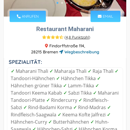
ANRUFEN
EMAIL
Restaurant Maharani
(
4,8 Punktzahl
)
Findorffstraße 114,
28215 Bremen
Wegbeschreibung
SPEZIALITÄT:
✓
Maharani Thali
✓
Maharaja Thali
✓
Raja Thali
✓
Tandoori-Hähnchen
✓
Hähnchen Tikka
✓
Hähnchen grüner Tikka
✓
Lamm-Tikka
✓
Tandoori Keema Kabab
✓
Sabzi Tikka
✓
Maharani
Tandoori-Platte
✓
Rindercurry
✓
Rindfleisch-
Sabzi
✓
Rind-Badami Korma
✓
Rind-Madras
✓
Rindfleisch-Saagwala
✓
Keema Kofte Jalfrezi
✓
Hähnchen-Curry
✓
Butterhähnchen
✓
Huhn-
Saagwala
✓
Hähnchen-Sabzi
✓
Hähnchen Korma