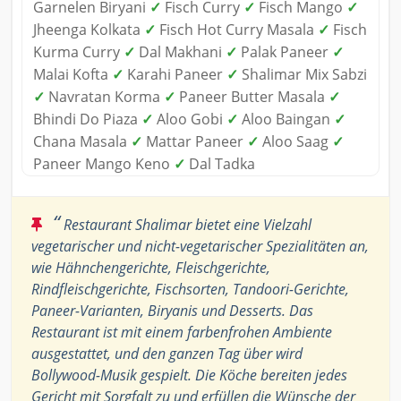
Garnelen Biryani
✓
Fisch Curry
✓
Fisch Mango
✓
Jheenga Kolkata
✓
Fisch Hot Curry Masala
✓
Fisch
Kurma Curry
✓
Dal Makhani
✓
Palak Paneer
✓
Malai Kofta
✓
Karahi Paneer
✓
Shalimar Mix Sabzi
✓
Navratan Korma
✓
Paneer Butter Masala
✓
Bhindi Do Piaza
✓
Aloo Gobi
✓
Aloo Baingan
✓
Chana Masala
✓
Mattar Paneer
✓
Aloo Saag
✓
Paneer Mango Keno
✓
Dal Tadka
“
Restaurant Shalimar bietet eine Vielzahl
vegetarischer und nicht-vegetarischer Spezialitäten an,
wie Hähnchengerichte, Fleischgerichte,
Rindfleischgerichte, Fischsorten, Tandoori-Gerichte,
Paneer-Varianten, Biryanis und Desserts. Das
Restaurant ist mit einem farbenfrohen Ambiente
ausgestattet, und den ganzen Tag über wird
Bollywood-Musik gespielt. Die Köche bereiten jedes
Gericht mit Sorgfalt zu und erfüllen die Wünsche der