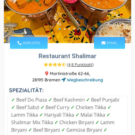
ANRUFEN
EMAIL
Restaurant Shalimar
(
4,8 Punktzahl
)
Martinistraße 62-66,
28195 Bremen
Wegbeschreibung
SPEZIALITÄT:
✓
Beef Do Piaza
✓
Beef Kashmiri
✓
Beef Punjabi
✓
Beef Sabzi
✓
Beef Curry
✓
Chicken Tikka
✓
Lamm Tikka
✓
Hariyali Tikka
✓
Malai Tikka
✓
Shalimar Mix Tikka
✓
Chicken Biryani
✓
Lamm
Biryani
✓
Beef Biryani
✓
Gemüse Biryani
✓