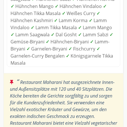
✓
Hühnchen Mango
✓
Hähnchen Vindaloo
✓
Hähnchen Tikka Masala
✓
Weißes Curry
✓
Hähnchen Kashmiri
✓
Lamm Korma
✓
Lamm
Vindaloo
✓
Lamm Tikka Masala
✓
Lamm Mango
✓
Lamm Saagwala
✓
Dal Gosht
✓
Lamm Sabzi
✓
Gemüse-Biryani
✓
Hähnchen-Biryani
✓
Lamm-
Biryani
✓
Garnelen-Biryani
✓
Fischcurry
✓
Garnelen-Curry Bengalen
✓
Königsgarnele Tikka
Masala
“
Restaurant Maharani hat ausgezeichnete Innen-
und Außensitzplätze mit 120 und 40 Sitzplätzen. Die
Köche bereiten die Gerichte sorgfältig zu und sorgen
für die Kundenzufriedenheit. Sie verwenden eine
Vielzahl exotischer Kräuter und Gewürze, um den
exakten indischen Geschmack zu erzeugen.
Restaurant Maharani bietet eine Vielzahl vegetarischer