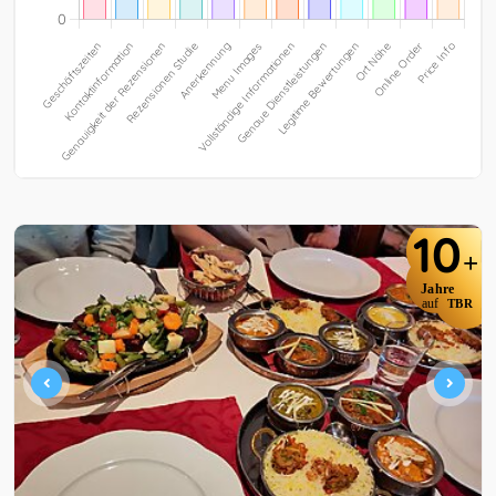
10
+
Jahre
auf
TBR