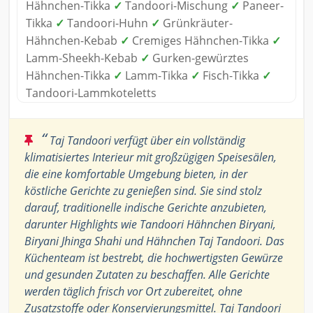
Hähnchen-Tikka
✓
Tandoori-Mischung
✓
Paneer-
Tikka
✓
Tandoori-Huhn
✓
Grünkräuter-
Hähnchen-Kebab
✓
Cremiges Hähnchen-Tikka
✓
Lamm-Sheekh-Kebab
✓
Gurken-gewürztes
Hähnchen-Tikka
✓
Lamm-Tikka
✓
Fisch-Tikka
✓
Tandoori-Lammkoteletts
“
Taj Tandoori verfügt über ein vollständig
klimatisiertes Interieur mit großzügigen Speisesälen,
die eine komfortable Umgebung bieten, in der
köstliche Gerichte zu genießen sind. Sie sind stolz
darauf, traditionelle indische Gerichte anzubieten,
darunter Highlights wie Tandoori Hähnchen Biryani,
Biryani Jhinga Shahi und Hähnchen Taj Tandoori. Das
Küchenteam ist bestrebt, die hochwertigsten Gewürze
und gesunden Zutaten zu beschaffen. Alle Gerichte
werden täglich frisch vor Ort zubereitet, ohne
Zusatzstoffe oder Konservierungsmittel. Taj Tandoori