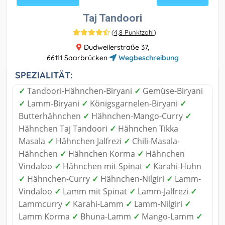
Taj Tandoori
(
4,8 Punktzahl
)
Dudweilerstraße 37,
66111 Saarbrücken
Wegbeschreibung
SPEZIALITÄT:
✓
Tandoori-Hähnchen-Biryani
✓
Gemüse-Biryani
✓
Lamm-Biryani
✓
Königsgarnelen-Biryani
✓
Butterhähnchen
✓
Hähnchen-Mango-Curry
✓
Hähnchen Taj Tandoori
✓
Hähnchen Tikka
Masala
✓
Hähnchen Jalfrezi
✓
Chili-Masala-
Hähnchen
✓
Hähnchen Korma
✓
Hähnchen
Vindaloo
✓
Hähnchen mit Spinat
✓
Karahi-Huhn
✓
Hähnchen-Curry
✓
Hähnchen-Nilgiri
✓
Lamm-
Vindaloo
✓
Lamm mit Spinat
✓
Lamm-Jalfrezi
✓
Lammcurry
✓
Karahi-Lamm
✓
Lamm-Nilgiri
✓
Lamm Korma
✓
Bhuna-Lamm
✓
Mango-Lamm
✓