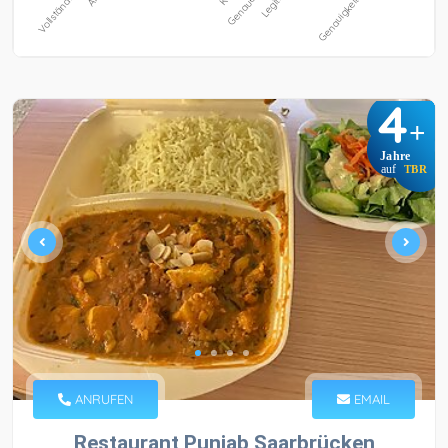
4
+
Jahre
auf
TBR
ANRUFEN
EMAIL
Restaurant Punjab Saarbrücken