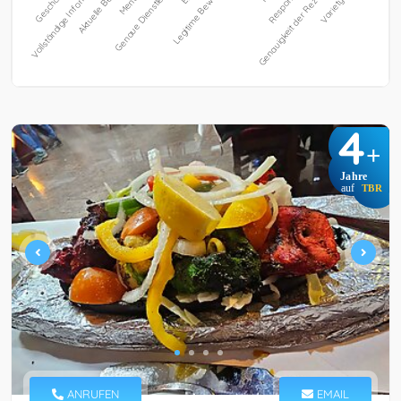
4
+
Jahre
auf
TBR
ANRUFEN
EMAIL