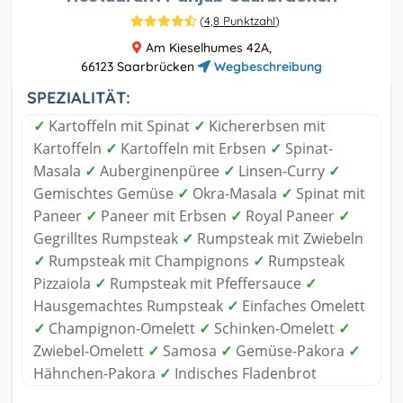
(
4,8 Punktzahl
)
Am Kieselhumes 42A,
66123 Saarbrücken
Wegbeschreibung
SPEZIALITÄT:
✓
Kartoffeln mit Spinat
✓
Kichererbsen mit
Kartoffeln
✓
Kartoffeln mit Erbsen
✓
Spinat-
Masala
✓
Auberginenpüree
✓
Linsen-Curry
✓
Gemischtes Gemüse
✓
Okra-Masala
✓
Spinat mit
Paneer
✓
Paneer mit Erbsen
✓
Royal Paneer
✓
Gegrilltes Rumpsteak
✓
Rumpsteak mit Zwiebeln
✓
Rumpsteak mit Champignons
✓
Rumpsteak
Pizzaiola
✓
Rumpsteak mit Pfeffersauce
✓
Hausgemachtes Rumpsteak
✓
Einfaches Omelett
✓
Champignon-Omelett
✓
Schinken-Omelett
✓
Zwiebel-Omelett
✓
Samosa
✓
Gemüse-Pakora
✓
Hähnchen-Pakora
✓
Indisches Fladenbrot