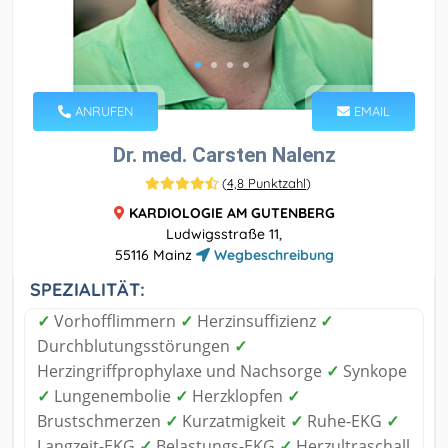
ANRUFEN
EMAIL
Dr. med. Carsten Nalenz
(
4,8 Punktzahl
)
KARDIOLOGIE AM GUTENBERG
Ludwigsstraße 11,
55116 Mainz
Wegbeschreibung
SPEZIALITÄT:
✓
Vorhofflimmern
✓
Herzinsuffizienz
✓
Durchblutungsstörungen
✓
Herzingriffprophylaxe und Nachsorge
✓
Synkope
✓
Lungenembolie
✓
Herzklopfen
✓
Brustschmerzen
✓
Kurzatmigkeit
✓
Ruhe-EKG
✓
Langzeit-EKG
✓
Belastungs-EKG
✓
Herzultraschall