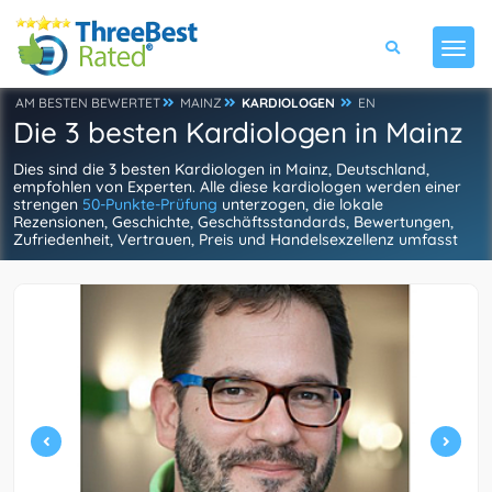
AM BESTEN BEWERTET
MAINZ
KARDIOLOGEN
EN
Die 3 besten Kardiologen in Mainz
Dies sind die 3 besten Kardiologen in Mainz, Deutschland,
empfohlen von Experten. Alle diese kardiologen werden einer
strengen
50-Punkte-Prüfung
unterzogen, die lokale
Rezensionen, Geschichte, Geschäftsstandards, Bewertungen,
Zufriedenheit, Vertrauen, Preis und Handelsexzellenz umfasst