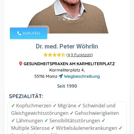
ANRUFEN
Dr. med. Peter Wöhrlin
(
4,9 Punktzahl
)
GESUNDHEITSPRAXEN AM KARMELITERPLATZ
Karmeliterplatz 4,
55116 Mainz
Wegbeschreibung
Seit 1990
SPEZIALITÄT:
✓
Kopfschmerzen
✓
Migräne
✓
Schwindel und
Gleichgewichtsstörungen
✓
Gehschwierigkeiten
✓
Lähmungen
✓
Sensibilitätsstörungen
✓
Multiple Sklerose
✓
Wirbelsäulenerkrankungen
✓