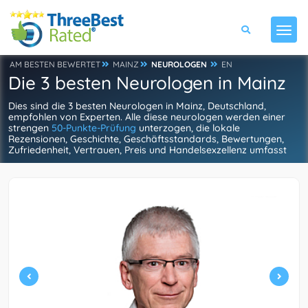
AM BESTEN BEWERTET
MAINZ
NEUROLOGEN
EN
Die 3 besten Neurologen in Mainz
Dies sind die 3 besten Neurologen in Mainz, Deutschland,
empfohlen von Experten. Alle diese neurologen werden einer
strengen
50-Punkte-Prüfung
unterzogen, die lokale
Rezensionen, Geschichte, Geschäftsstandards, Bewertungen,
Zufriedenheit, Vertrauen, Preis und Handelsexzellenz umfasst