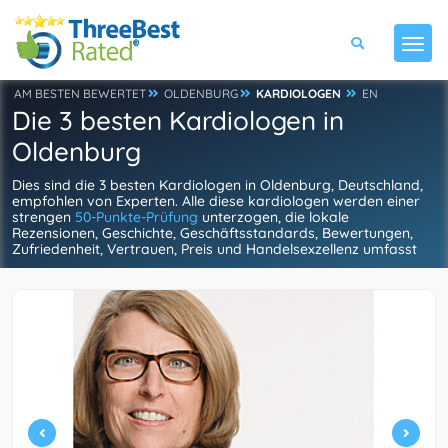
AM BESTEN BEWERTET
OLDENBURG
KARDIOLOGEN
EN
Die 3 besten Kardiologen in
Oldenburg
Dies sind die 3 besten Kardiologen in Oldenburg, Deutschland,
empfohlen von Experten. Alle diese kardiologen werden einer
strengen
50-Punkte-Prüfung
unterzogen, die lokale
Rezensionen, Geschichte, Geschäftsstandards, Bewertungen,
Zufriedenheit, Vertrauen, Preis und Handelsexzellenz umfasst