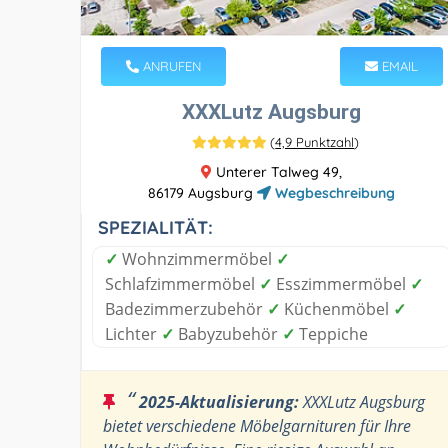
ANRUFEN
EMAIL
XXXLutz Augsburg
(
4,9 Punktzahl
)
Unterer Talweg 49,
86179 Augsburg
Wegbeschreibung
SPEZIALITÄT:
✓
Wohnzimmermöbel
✓
Schlafzimmermöbel
✓
Esszimmermöbel
✓
Badezimmerzubehör
✓
Küchenmöbel
✓
Lichter
✓
Babyzubehör
✓
Teppiche
“
2025-Aktualisierung:
XXXLutz Augsburg
bietet verschiedene Möbelgarnituren für Ihre