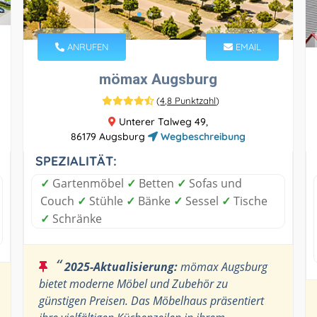
ANRUFEN
EMAIL
mömax Augsburg
(
4,8 Punktzahl
)
Unterer Talweg 49,
86179 Augsburg
Wegbeschreibung
SPEZIALITÄT:
✓
Gartenmöbel
✓
Betten
✓
Sofas und
Couch
✓
Stühle
✓
Bänke
✓
Sessel
✓
Tische
✓
Schränke
“
2025-Aktualisierung:
mömax Augsburg
bietet moderne Möbel und Zubehör zu
günstigen Preisen. Das Möbelhaus präsentiert