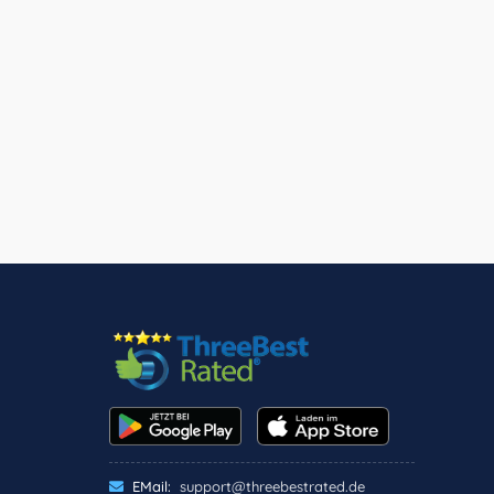
EMail:
support@threebestrated.de