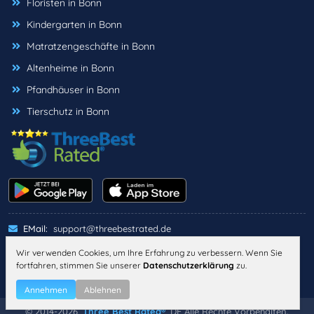
Floristen in Bonn
Kindergarten in Bonn
Matratzengeschäfte in Bonn
Altenheime in Bonn
Pfandhäuser in Bonn
Tierschutz in Bonn
EMail:
support@threebestrated.de
Wir verwenden Cookies, um Ihre Erfahrung zu verbessern. Wenn Sie
fortfahren, stimmen Sie unserer
Datenschutzerklärung
zu.
IMPRESSUM
DATENSCHUTZ
ALLGEMEINE GESCHÄFTSBEDINGUNGEN
Annehmen
Ablehnen
© 2014-2026,
Three Best Rated®
, DE Alle Rechte Vorbehalten.