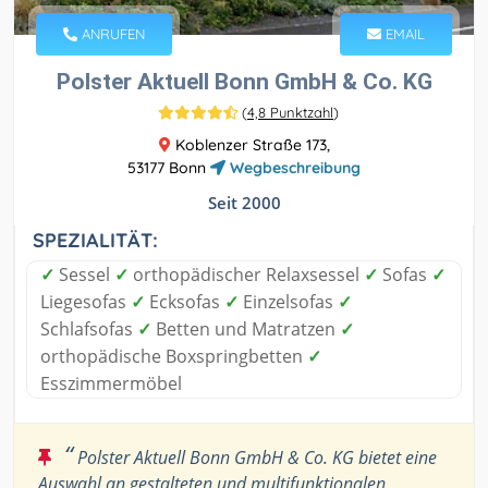
ANRUFEN
EMAIL
Polster Aktuell Bonn GmbH & Co. KG
(
4,8 Punktzahl
)
Koblenzer Straße 173,
53177 Bonn
Wegbeschreibung
Seit 2000
SPEZIALITÄT:
✓
Sessel
✓
orthopädischer Relaxsessel
✓
Sofas
✓
Liegesofas
✓
Ecksofas
✓
Einzelsofas
✓
Schlafsofas
✓
Betten und Matratzen
✓
orthopädische Boxspringbetten
✓
Esszimmermöbel
“
Polster Aktuell Bonn GmbH & Co. KG bietet eine
Auswahl an gestalteten und multifunktionalen