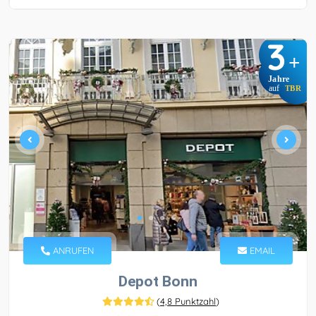
3
+
Jahre
auf
TBR
ANRUFEN
EMAIL
Depot Bonn
(
4,8 Punktzahl
)