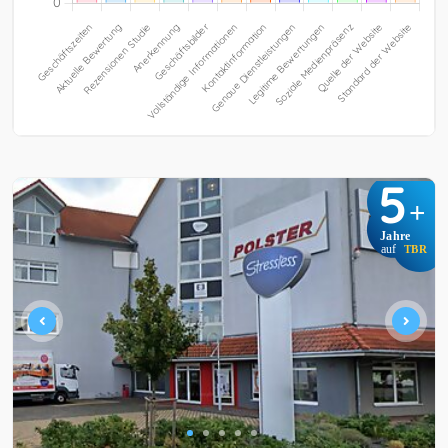
5
+
Jahre
auf
TBR