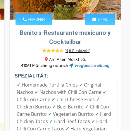
ANRUFEN
EMAIL
Benito's-Restaurante mexicano y
Cocktailbar
(
4,8 Punktzahl
)
Am Alten Markt 55,
41061 Mönchengladbach
Wegbeschreibung
SPEZIALITÄT:
✓
Homemade Tortilla Chips
✓
Original
Nachos
✓
Nachos with Chili Con Carne
✓
Chili Con Carne
✓
Chili Cheese Fries
✓
Chicken Burrito
✓
Beef Burrito
✓
Chili Con
Carne Burrito
✓
Vegetarian Burrito
✓
Hard
Chicken Tacos
✓
Hard Beef Tacos
✓
Hard
Chili Con Carne Tacos
✓
Hard Vegetarian