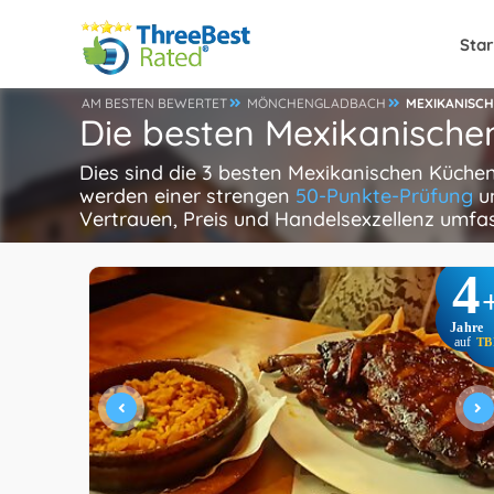
Star
AM BESTEN BEWERTET
MÖNCHENGLADBACH
MEXIKANISC
Die besten Mexikanisch
Dies sind die 3 besten Mexikanischen Küche
werden einer strengen
50-Punkte-Prüfung
un
Vertrauen, Preis und Handelsexzellenz umfa
4
Jahre
auf
TB