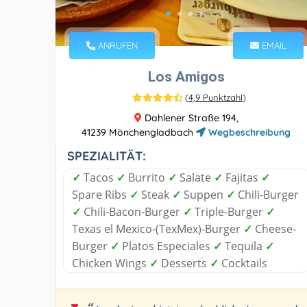
ANRUFEN
EMAIL
Los Amigos
(
4,9 Punktzahl
)
Dahlener Straße 194,
41239 Mönchengladbach
Wegbeschreibung
SPEZIALITÄT:
✓
Tacos
✓
Burrito
✓
Salate
✓
Fajitas
✓
Spare Ribs
✓
Steak
✓
Suppen
✓
Chili-Burger
✓
Chili-Bacon-Burger
✓
Triple-Burger
✓
Texas el Mexico-(TexMex)-Burger
✓
Cheese-
Burger
✓
Platos Especiales
✓
Tequila
✓
Chicken Wings
✓
Desserts
✓
Cocktails