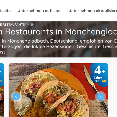
tseite
Unternehmen auflisten
Unternehmen aktualisier
HE RESTAURANTS
EN
en Restaurants in Mönchengla
n in Mönchengladbach, Deutschland, empfohlen von E
terzogen, die lokale Rezensionen, Geschichte, Gesch
sst
4
+
+
Jahre
R
auf
TBR