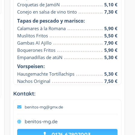
Croquetas de JamóN
5,10 €
Conejo en salsa de vino tinto
7,30 €
Tapas de pescado y marisco:
Calamares à la Romana
5,90 €
Muslitos Fritos
5,50 €
Gambas Al Ajillo
7,90 €
Boquerones Fritos
5,90 €
Empanadillas de atúN
5,30 €
Vorspeisen:
Hausgemachte Tortillachips
5,30 €
Nachos Original
7,50 €
Kontakt:
benitos-mg@gmx.de
benitos-mg.de
0176 67807003