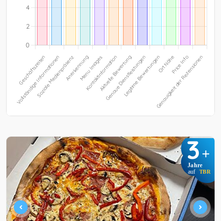
3
+
Jahre
auf
TBR