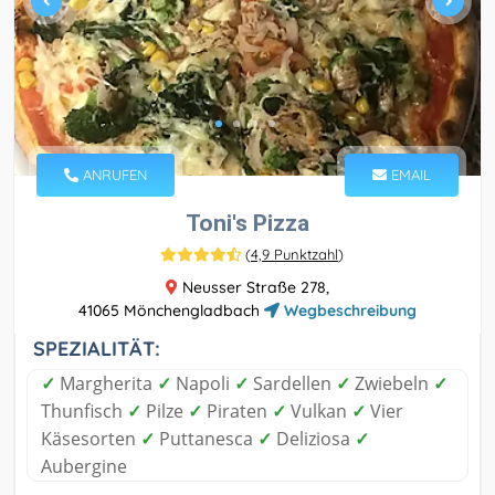
ANRUFEN
EMAIL
Toni's Pizza
(
4,9 Punktzahl
)
Neusser Straße 278,
41065 Mönchengladbach
Wegbeschreibung
SPEZIALITÄT:
✓
Margherita
✓
Napoli
✓
Sardellen
✓
Zwiebeln
✓
Thunfisch
✓
Pilze
✓
Piraten
✓
Vulkan
✓
Vier
Käsesorten
✓
Puttanesca
✓
Deliziosa
✓
Aubergine