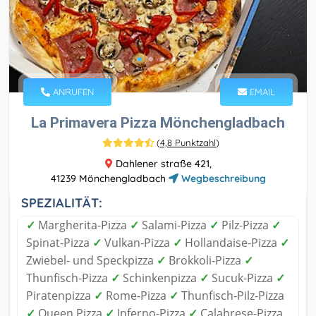
ANRUFEN
EMAIL
La Primavera Pizza Mönchengladbach
(
4,8 Punktzahl
)
Dahlener straße 421,
41239 Mönchengladbach
Wegbeschreibung
SPEZIALITÄT:
✓
Margherita-Pizza
✓
Salami-Pizza
✓
Pilz-Pizza
✓
Spinat-Pizza
✓
Vulkan-Pizza
✓
Hollandaise-Pizza
✓
Zwiebel- und Speckpizza
✓
Brokkoli-Pizza
✓
Thunfisch-Pizza
✓
Schinkenpizza
✓
Sucuk-Pizza
✓
Piratenpizza
✓
Rome-Pizza
✓
Thunfisch-Pilz-Pizza
✓
Queen Pizza
✓
Inferno-Pizza
✓
Calabrese-Pizza