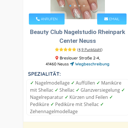
ANRUFEN
EMAIL
Beauty Club Nagelstudio Rheinpark
Center Neuss
(
4,9 Punktzahl
)
Breslauer Straße 2-4,
41460 Neuss
Wegbeschreibung
SPEZIALITÄT:
✓
Nagelmodellage
✓
Auffüllen
✓
Maniküre
mit Shellac
✓
Shellac
✓
Glanzversiegelung
✓
Nagelreparatur
✓
Kürzen und Feilen
✓
Pediküre
✓
Pediküre mit Shellac
✓
Zehennagelmodellage