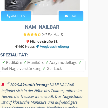
ANRUFEN
EMAIL
NAMI NAILBAR
(
4,7 Punktzahl
)
Michaelstraße 81,
41460 Neuss
Wegbeschreibung
SPEZIALITÄT:
✓
Pediküre
✓
Maniküre
✓
Acrylmodellage
✓
Gel-Nagelverstärkung
✓
Gel-Lack
“
2026-Aktualisierung:
NAMI NAILBAR
befindet sich in der Nähe des Zolltors, mitten im
Herzen der Neusser Innenstadt. Das Nagelstudio
ist auf klassische Maniküre und aufwendigere
Nageldesigns spezialisiert. Maniküren werden