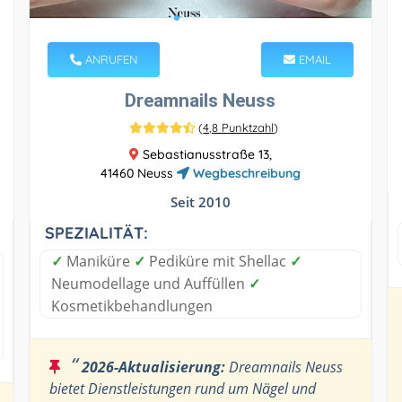
ANRUFEN
EMAIL
Dreamnails Neuss
(
4,8 Punktzahl
)
Sebastianusstraße 13,
41460 Neuss
Wegbeschreibung
Seit 2010
SPEZIALITÄT:
✓
Maniküre
✓
Pediküre mit Shellac
✓
Neumodellage und Auffüllen
✓
Kosmetikbehandlungen
“
2026-Aktualisierung:
Dreamnails Neuss
bietet Dienstleistungen rund um Nägel und