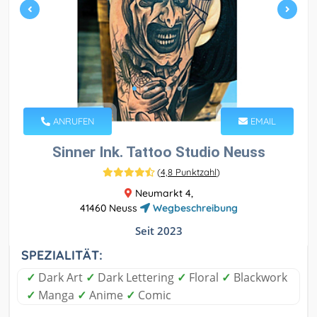
ANRUFEN
EMAIL
Sinner Ink. Tattoo Studio Neuss
(
4,8 Punktzahl
)
Neumarkt 4,
41460 Neuss
Wegbeschreibung
Seit 2023
SPEZIALITÄT:
✓
Dark Art
✓
Dark Lettering
✓
Floral
✓
Blackwork
✓
Manga
✓
Anime
✓
Comic