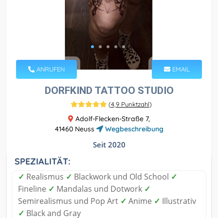
ANRUFEN
EMAIL
DORFKIND TATTOO STUDIO
(
4,9 Punktzahl
)
Adolf-Flecken-Straße 7,
41460 Neuss
Wegbeschreibung
Seit 2020
SPEZIALITÄT:
✓
Realismus
✓
Blackwork und Old School
✓
Fineline
✓
Mandalas und Dotwork
✓
Semirealismus und Pop Art
✓
Anime
✓
Illustrativ
✓
Black and Gray