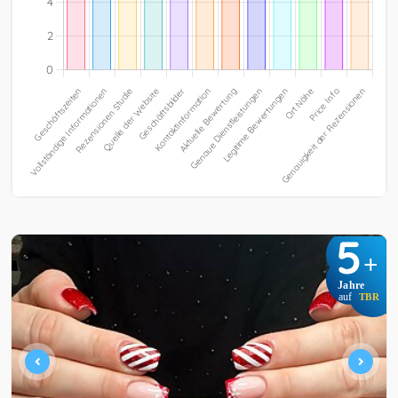
5
+
Jahre
auf
TBR