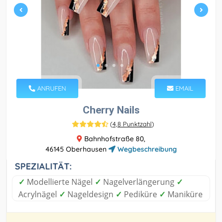
ANRUFEN
EMAIL
Cherry Nails
(
4,8 Punktzahl
)
Bahnhofstraße 80,
46145 Oberhausen
Wegbeschreibung
SPEZIALITÄT:
✓
Modellierte Nägel
✓
Nagelverlängerung
✓
Acrylnägel
✓
Nageldesign
✓
Pediküre
✓
Maniküre