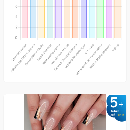
5
+
Jahre
auf
TBR