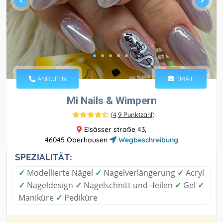
ANRUFEN
EMAIL
Mi Nails & Wimpern
(
4,9 Punktzahl
)
Elsässer straße 43,
46045 Oberhausen
Wegbeschreibung
SPEZIALITÄT:
✓
Modellierte Nägel
✓
Nagelverlängerung
✓
Acryl
✓
Nageldesign
✓
Nagelschnitt und -feilen
✓
Gel
✓
Maniküre
✓
Pediküre