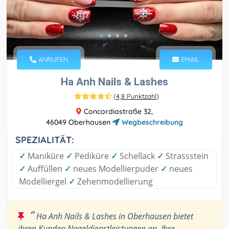
ANRUFEN
EMAIL
Ha Anh Nails & Lashes
(
4,8 Punktzahl
)
Concordiastraße 32,
46049 Oberhausen
Wegbeschreibung
SPEZIALITÄT:
✓
Maniküre
✓
Pediküre
✓
Schellack
✓
Strassstein
✓
Auffüllen
✓
neues Modellierpuder
✓
neues
Modelliergel
✓
Zehenmodellierung
“
Ha Anh Nails & Lashes in Oberhausen bietet
ihren Kunden Nageldienstleistungen an. Ihre