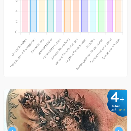
4
+
Jahre
auf
TBR