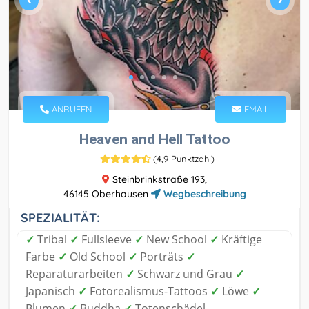
ANRUFEN
EMAIL
Heaven and Hell Tattoo
(
4,9 Punktzahl
)
Steinbrinkstraße 193,
46145 Oberhausen
Wegbeschreibung
SPEZIALITÄT:
✓
Tribal
✓
Fullsleeve
✓
New School
✓
Kräftige
Farbe
✓
Old School
✓
Porträts
✓
Reparaturarbeiten
✓
Schwarz und Grau
✓
Japanisch
✓
Fotorealismus-Tattoos
✓
Löwe
✓
Blumen
✓
Buddha
✓
Totenschädel