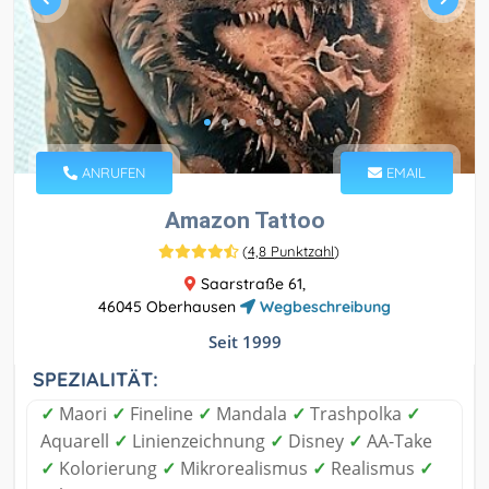
ANRUFEN
EMAIL
Amazon Tattoo
(
4,8 Punktzahl
)
Saarstraße 61,
46045 Oberhausen
Wegbeschreibung
Seit 1999
SPEZIALITÄT:
✓
Maori
✓
Fineline
✓
Mandala
✓
Trashpolka
✓
Aquarell
✓
Linienzeichnung
✓
Disney
✓
AA-Take
✓
Kolorierung
✓
Mikrorealismus
✓
Realismus
✓