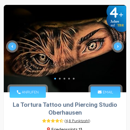
4
+
Jahre
auf
TBR
ANRUFEN
EMAIL
La Tortura Tattoo und Piercing Studio
Oberhausen
(
4,8 Punktzahl
)
Friedensplatz 13,