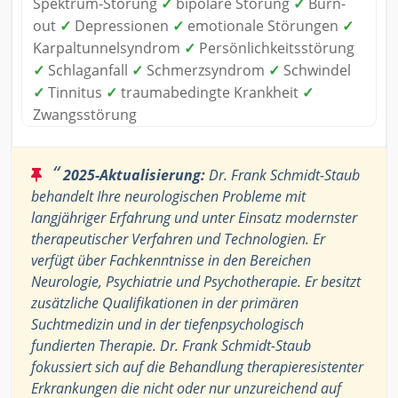
Spektrum-Störung
✓
bipolare Störung
✓
Burn-
out
✓
Depressionen
✓
emotionale Störungen
✓
Karpaltunnelsyndrom
✓
Persönlichkeitsstörung
✓
Schlaganfall
✓
Schmerzsyndrom
✓
Schwindel
✓
Tinnitus
✓
traumabedingte Krankheit
✓
Zwangsstörung
“
2025-Aktualisierung:
Dr. Frank Schmidt-Staub
behandelt Ihre neurologischen Probleme mit
langjähriger Erfahrung und unter Einsatz modernster
therapeutischer Verfahren und Technologien. Er
verfügt über Fachkenntnisse in den Bereichen
Neurologie, Psychiatrie und Psychotherapie. Er besitzt
zusätzliche Qualifikationen in der primären
Suchtmedizin und in der tiefenpsychologisch
fundierten Therapie. Dr. Frank Schmidt-Staub
fokussiert sich auf die Behandlung therapieresistenter
Erkrankungen die nicht oder nur unzureichend auf