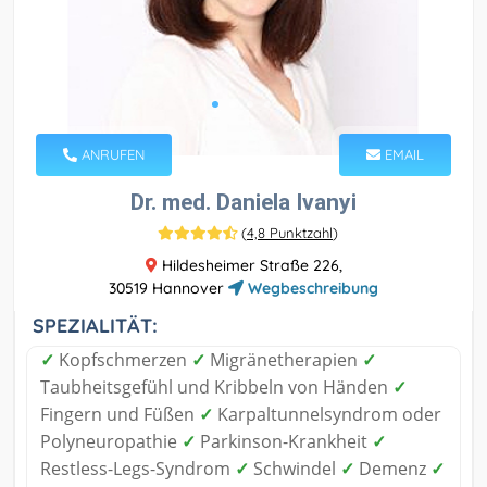
ANRUFEN
EMAIL
Dr. med. Daniela Ivanyi
(
4,8 Punktzahl
)
Hildesheimer Straße 226,
30519 Hannover
Wegbeschreibung
SPEZIALITÄT:
✓
Kopfschmerzen
✓
Migränetherapien
✓
Taubheitsgefühl und Kribbeln von Händen
✓
Fingern und Füßen
✓
Karpaltunnelsyndrom oder
Polyneuropathie
✓
Parkinson-Krankheit
✓
Restless-Legs-Syndrom
✓
Schwindel
✓
Demenz
✓