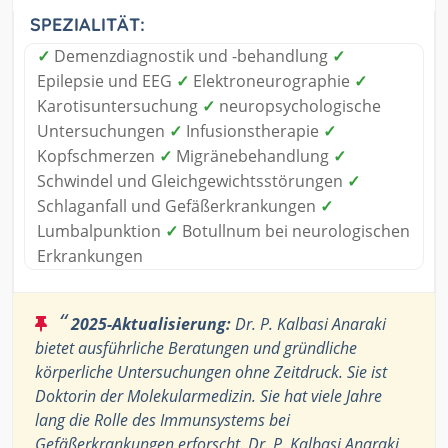
SPEZIALITÄT:
✓
Demenzdiagnostik und -behandlung
✓
Epilepsie und EEG
✓
Elektroneurographie
✓
Karotisuntersuchung
✓
neuropsychologische
Untersuchungen
✓
Infusionstherapie
✓
Kopfschmerzen
✓
Migränebehandlung
✓
Schwindel und Gleichgewichtsstörungen
✓
Schlaganfall und Gefäßerkrankungen
✓
Lumbalpunktion
✓
Botullnum bei neurologischen
Erkrankungen
“
2025-Aktualisierung:
Dr. P. Kalbasi Anaraki
bietet ausführliche Beratungen und gründliche
körperliche Untersuchungen ohne Zeitdruck. Sie ist
Doktorin der Molekularmedizin. Sie hat viele Jahre
lang die Rolle des Immunsystems bei
Gefäßerkrankungen erforscht. Dr. P. Kalbasi Anaraki