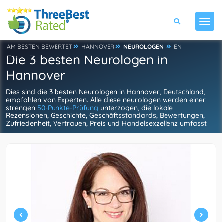
AM BESTEN BEWERTET
HANNOVER
NEUROLOGEN
EN
Die 3 besten Neurologen in
Hannover
Dies sind die 3 besten Neurologen in Hannover, Deutschland,
empfohlen von Experten. Alle diese neurologen werden einer
strengen
50-Punkte-Prüfung
unterzogen, die lokale
Rezensionen, Geschichte, Geschäftsstandards, Bewertungen,
Zufriedenheit, Vertrauen, Preis und Handelsexzellenz umfasst