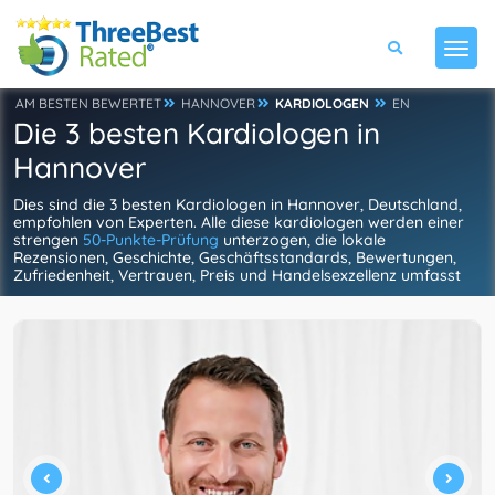
AM BESTEN BEWERTET
HANNOVER
KARDIOLOGEN
EN
Die 3 besten Kardiologen in
Hannover
Dies sind die 3 besten Kardiologen in Hannover, Deutschland,
empfohlen von Experten. Alle diese kardiologen werden einer
strengen
50-Punkte-Prüfung
unterzogen, die lokale
Rezensionen, Geschichte, Geschäftsstandards, Bewertungen,
Zufriedenheit, Vertrauen, Preis und Handelsexzellenz umfasst