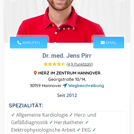
ANRUFEN
EMAIL
Dr. med. Jens Pirr
(
4,9 Punktzahl
)
HERZ IM ZENTRUM HANNOVER
Georgstraße 10/14,
30159 Hannover
Wegbeschreibung
Seit 2012
SPEZIALITÄT:
✓
Allgemeine Kardiologie
✓
Herz- und
Gefäßdiagnostik
✓
Herzkatheter
✓
Elektrophysiologische Arbeit
✓
EKG
✓