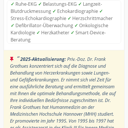
✓
Ruhe-EKG
✓
Belastungs-EKG
✓
Langzeit-
Blutdruckmessung
✓
Echokardiographie
✓
Stress-Echokardiographie
✓
Herzschrittmacher
✓
Defibrillator-Überwachung
✓
Onkologische
Kardiologie
✓
Herzkatheter
✓
Smart-Device-
Beratung
“
2025-Aktualisierung:
Priv.-Doz. Dr. Frank
Grothues konzentriert sich auf die Diagnose und
Behandlung von Herzerkrankungen sowie Lungen-
und Gefäßerkrankungen. Er nimmt sich viel Zeit für
eine ausführliche Beratung und ermittelt gemeinsam
mit Ihnen die optimale Behandlungsmethode, die auf
Ihre individuellen Bedürfnisse zugeschnitten ist. Dr.
Frank Grothues hat Humanmedizin an der
Medizinischen Hochschule Hannover (MHH) studiert.
Er promovierte im Jahr 1995. Von 1995 bis 1997 hat
er als Assistenzarzt in der Klinik III für Innere Medizin