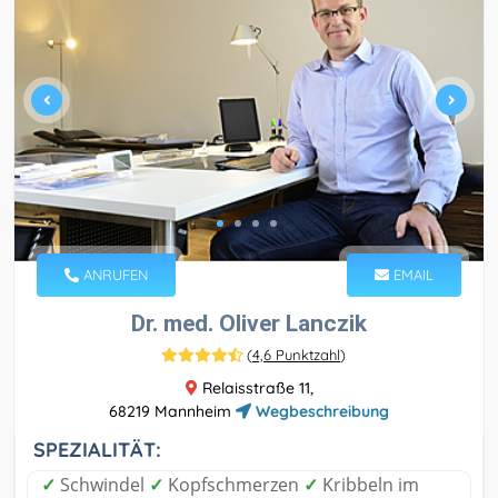
ANRUFEN
EMAIL
Dr. med. Oliver Lanczik
(
4,6 Punktzahl
)
Relaisstraße 11,
68219 Mannheim
Wegbeschreibung
SPEZIALITÄT:
✓
Schwindel
✓
Kopfschmerzen
✓
Kribbeln im