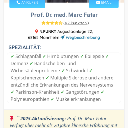
ANRUFEN
EMAIL
Prof. Dr. med. Marc Fatar
(
4,7 Punktzahl
)
N.PUNKT
Augustaanlage 22,
68165 Mannheim
Wegbeschreibung
SPEZIALITÄT:
✓
Schlaganfall
✓
Hirnblutungen
✓
Epilepsie
✓
Demenz
✓
Bandscheiben- und
Wirbelsäulenprobleme
✓
Schwindel
✓
Kopfschmerzen
✓
Multiple Sklerose und andere
entzündliche Erkrankungen des Nervensystems
✓
Parkinson-Krankheit
✓
Gangstörungen
✓
Polyneuropathien
✓
Muskelerkrankungen
“
2025-Aktualisierung:
Prof. Dr. Marc Fatar
verfügt über mehr als 20 Jahre klinische Erfahrung mit