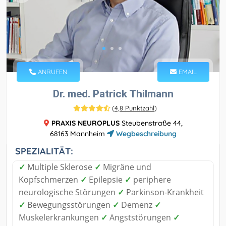
ANRUFEN
EMAIL
Dr. med. Patrick Thilmann
(
4,8 Punktzahl
)
PRAXIS NEUROPLUS
Steubenstraße 44,
68163 Mannheim
Wegbeschreibung
SPEZIALITÄT:
✓
Multiple Sklerose
✓
Migräne und
Kopfschmerzen
✓
Epilepsie
✓
periphere
neurologische Störungen
✓
Parkinson-Krankheit
✓
Bewegungsstörungen
✓
Demenz
✓
Muskelerkrankungen
✓
Angststörungen
✓