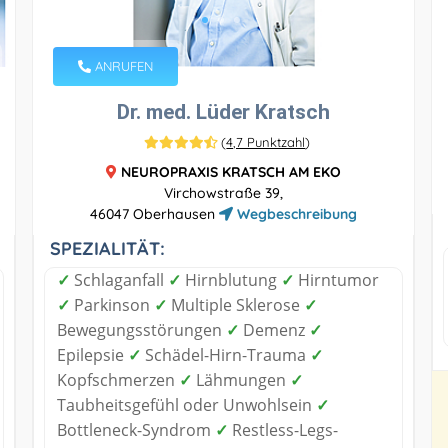
ANRUFEN
Dr. med. Lüder Kratsch
(
4,7 Punktzahl
)
NEUROPRAXIS KRATSCH AM EKO
Virchowstraße 39,
46047 Oberhausen
Wegbeschreibung
SPEZIALITÄT:
✓
Schlaganfall
✓
Hirnblutung
✓
Hirntumor
✓
Parkinson
✓
Multiple Sklerose
✓
Bewegungsstörungen
✓
Demenz
✓
Epilepsie
✓
Schädel-Hirn-Trauma
✓
Kopfschmerzen
✓
Lähmungen
✓
Taubheitsgefühl oder Unwohlsein
✓
Bottleneck-Syndrom
✓
Restless-Legs-