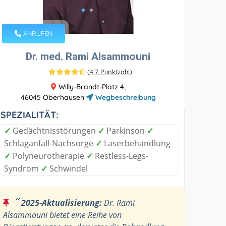
ANRUFEN
Dr. med. Rami Alsammouni
(
4,7 Punktzahl
)
Willy-Brandt-Platz 4,
46045 Oberhausen
Wegbeschreibung
SPEZIALITÄT:
✓
Gedächtnisstörungen
✓
Parkinson
✓
Schlaganfall-Nachsorge
✓
Laserbehandlung
✓
Polyneurotherapie
✓
Restless-Legs-
Syndrom
✓
Schwindel
“
2025-Aktualisierung:
Dr. Rami
Alsammouni bietet eine Reihe von