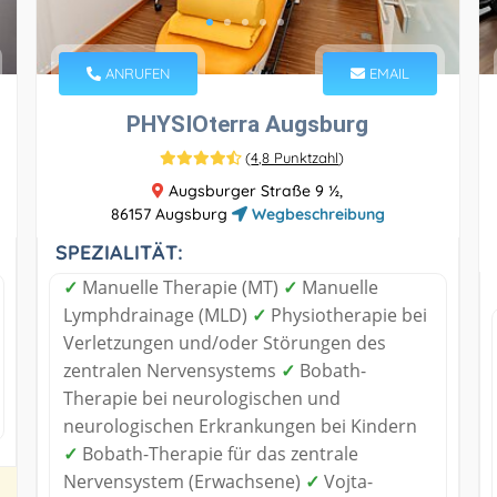
ANRUFEN
EMAIL
PHYSIOterra Augsburg
(
4,8 Punktzahl
)
Augsburger Straße 9 ½,
86157 Augsburg
Wegbeschreibung
SPEZIALITÄT:
✓
Manuelle Therapie (MT)
✓
Manuelle
Lymphdrainage (MLD)
✓
Physiotherapie bei
Verletzungen und/oder Störungen des
zentralen Nervensystems
✓
Bobath-
Therapie bei neurologischen und
neurologischen Erkrankungen bei Kindern
✓
Bobath-Therapie für das zentrale
Nervensystem (Erwachsene)
✓
Vojta-