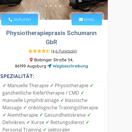
ANRUFEN
EMAIL
Physiotherapiepraxis Schumann
GbR
(
4,6 Punktzahl
)
Bobinger Straße 54,
86199 Augsburg
Wegbeschreibung
SPEZIALITÄT:
✓
Manuelle Therapie
✓
Physiotherapie
✓
ganzheitliche Kiefertherapie / CMD
✓
manuelle Lymphdrainage
✓
klassische
Massage
✓
onkologische Trainingstherapie
✓
Atemtherapie
✓
Gesundheitskreise
✓
Dehnkreis
✓
Kurse
✓
Rettungsdienst
✓
Personal Training
✓
sektoraler