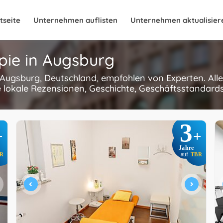
tseite
Unternehmen auflisten
Unternehmen aktualisier
pie in Augsburg
 Augsburg, Deutschland, empfohlen von Experten. Al
 lokale Rezensionen, Geschichte, Geschäftsstandards
3
+
+
Jahre
R
auf
TBR