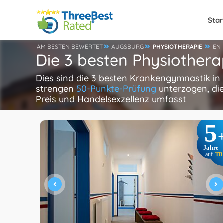
Star
AM BESTEN BEWERTET
AUGSBURG
PHYSIOTHERAPIE
EN
Die 3 besten Physiothera
Dies sind die 3 besten Krankengymnastik in
strengen
50-Punkte-Prüfung
unterzogen, die
Preis und Handelsexzellenz umfasst
5
Jahre
auf
TB