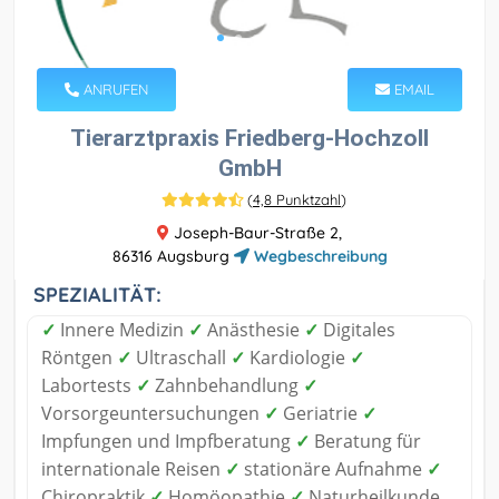
ANRUFEN
EMAIL
Tierarztpraxis Friedberg-Hochzoll
GmbH
(
4,8 Punktzahl
)
Joseph-Baur-Straße 2,
86316 Augsburg
Wegbeschreibung
SPEZIALITÄT:
✓
Innere Medizin
✓
Anästhesie
✓
Digitales
Röntgen
✓
Ultraschall
✓
Kardiologie
✓
Labortests
✓
Zahnbehandlung
✓
Vorsorgeuntersuchungen
✓
Geriatrie
✓
Impfungen und Impfberatung
✓
Beratung für
internationale Reisen
✓
stationäre Aufnahme
✓
Chiropraktik
✓
Homöopathie
✓
Naturheilkunde