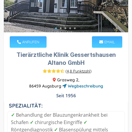
ANRUFEN
EMAIL
Tierärztliche Klinik Gessertshausen
Altano GmbH
(
4,8 Punktzahl
)
Grasweg 2,
86459 Augsburg
Wegbeschreibung
Seit 1956
SPEZIALITÄT:
✓
Behandlung der Blauzungenkrankheit bei
Schafen
✓
chirurgische Eingriffe
✓
Röntgendiagnostik
✓
Blasenspülung mittels