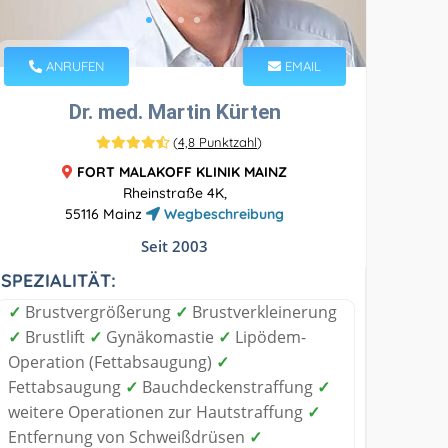
ANRUFEN
EMAIL
Dr. med. Martin Kürten
(
4,8 Punktzahl
)
FORT MALAKOFF KLINIK MAINZ
Rheinstraße 4K,
55116 Mainz
Wegbeschreibung
Seit 2003
SPEZIALITÄT:
✓
Brustvergrößerung
✓
Brustverkleinerung
✓
Brustlift
✓
Gynäkomastie
✓
Lipödem-
Operation (Fettabsaugung)
✓
Fettabsaugung
✓
Bauchdeckenstraffung
✓
weitere Operationen zur Hautstraffung
✓
Entfernung von Schweißdrüsen
✓