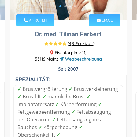
ANRUFEN
EMAIL
Dr. med. Tilman Ferbert
(
4,9 Punktzahl
)
Fischtorplatz 11,
55116 Mainz
Wegbeschreibung
Seit 2007
SPEZIALITÄT:
✓
Brustvergrößerung
✓
Brustverkleinerung
✓
Brustlift
✓
männliche Brust
✓
Implantatersatz
✓
Körperformung
✓
Fettgewebeentfernung
✓
Fettabsaugung
der Oberarme
✓
Fettabsaugung des
Bauches
✓
Körperhebung
✓
Oberschenkellift
✓