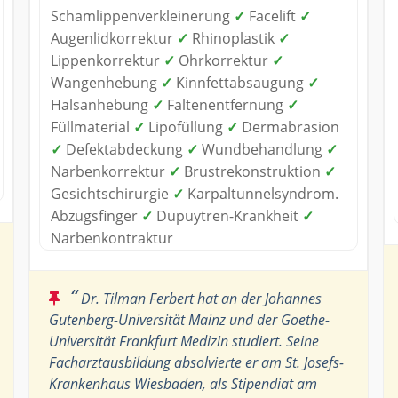
Schamlippenverkleinerung
✓
Facelift
✓
Augenlidkorrektur
✓
Rhinoplastik
✓
Lippenkorrektur
✓
Ohrkorrektur
✓
Wangenhebung
✓
Kinnfettabsaugung
✓
Halsanhebung
✓
Faltenentfernung
✓
Füllmaterial
✓
Lipofüllung
✓
Dermabrasion
✓
Defektabdeckung
✓
Wundbehandlung
✓
Narbenkorrektur
✓
Brustrekonstruktion
✓
Gesichtschirurgie
✓
Karpaltunnelsyndrom.
Abzugsfinger
✓
Dupuytren-Krankheit
✓
Narbenkontraktur
“
Dr. Tilman Ferbert hat an der Johannes
Gutenberg-Universität Mainz und der Goethe-
Universität Frankfurt Medizin studiert. Seine
Facharztausbildung absolvierte er am St. Josefs-
Krankenhaus Wiesbaden, als Stipendiat am