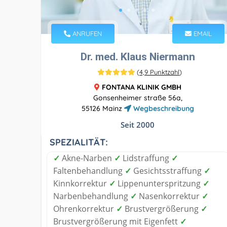
ANRUFEN
EMAIL
Dr. med. Klaus Niermann
(
4,9 Punktzahl
)
FONTANA KLINIK GMBH
Gonsenheimer straße 56a,
55126 Mainz
Wegbeschreibung
Seit 2000
SPEZIALITÄT:
✓
Akne-Narben
✓
Lidstraffung
✓
Faltenbehandlung
✓
Gesichtsstraffung
✓
Kinnkorrektur
✓
Lippenunterspritzung
✓
Narbenbehandlung
✓
Nasenkorrektur
✓
Ohrenkorrektur
✓
Brustvergrößerung
✓
Brustvergrößerung mit Eigenfett
✓