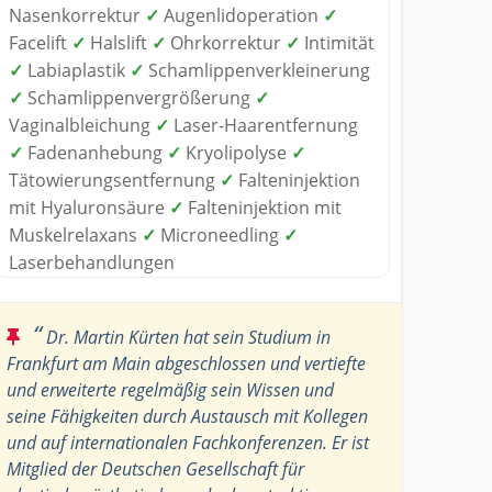
Nasenkorrektur
✓
Augenlidoperation
✓
Facelift
✓
Halslift
✓
Ohrkorrektur
✓
Intimität
✓
Labiaplastik
✓
Schamlippenverkleinerung
✓
Schamlippenvergrößerung
✓
Vaginalbleichung
✓
Laser-Haarentfernung
✓
Fadenanhebung
✓
Kryolipolyse
✓
Tätowierungsentfernung
✓
Falteninjektion
mit Hyaluronsäure
✓
Falteninjektion mit
Muskelrelaxans
✓
Microneedling
✓
Laserbehandlungen
“
Dr. Martin Kürten hat sein Studium in
Frankfurt am Main abgeschlossen und vertiefte
und erweiterte regelmäßig sein Wissen und
seine Fähigkeiten durch Austausch mit Kollegen
und auf internationalen Fachkonferenzen. Er ist
Mitglied der Deutschen Gesellschaft für