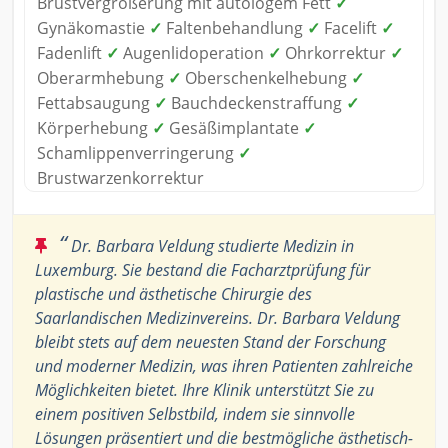
Brustvergrößerung mit autologem Fett
✓
Gynäkomastie
✓
Faltenbehandlung
✓
Facelift
✓
Fadenlift
✓
Augenlidoperation
✓
Ohrkorrektur
✓
Oberarmhebung
✓
Oberschenkelhebung
✓
Fettabsaugung
✓
Bauchdeckenstraffung
✓
Körperhebung
✓
Gesäßimplantate
✓
Schamlippenverringerung
✓
Brustwarzenkorrektur
“
Dr. Barbara Veldung studierte Medizin in
Luxemburg. Sie bestand die Facharztprüfung für
plastische und ästhetische Chirurgie des
Saarlandischen Medizinvereins. Dr. Barbara Veldung
bleibt stets auf dem neuesten Stand der Forschung
und moderner Medizin, was ihren Patienten zahlreiche
Möglichkeiten bietet. Ihre Klinik unterstützt Sie zu
einem positiven Selbstbild, indem sie sinnvolle
Lösungen präsentiert und die bestmögliche ästhetisch-