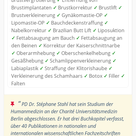
Brustimplantaten
✓
Brustkorrektur
✓
Brustlift
✓
Brustverkleinerung
✓
Gynäkomastie-OP
✓
Lipomastie-OP
✓
Bauchdeckenstraffung
✓
Nabelkorrektur
✓
Brazilian Butt Lift
✓
Liposuktion
✓
Fettabsaugung am Bauch
✓
Fettabsaugung an
den Beinen
✓
Korrektur der Kaiserschnittnarbe
✓
Oberarmhebung
✓
Oberschenkelhebung
✓
Gesäßhebung
✓
Schamlippenverkleinerung
✓
Labiaplastik
✓
Straffung der Klitorishaube
✓
Verkleinerung des Schamhaars
✓
Botox
✓
Filler
✓
Falten
“
PD Dr. Stéphane Stahl hat sein Studium der
Humanmedizin an der Charité Universitätsmedizin
Berlin abgeschlossen. Er hat drei Buchkapitel verfasst,
über 40 Publikationen in nationalen und
internationalen wissenschaftlichen Fachzeitschriften