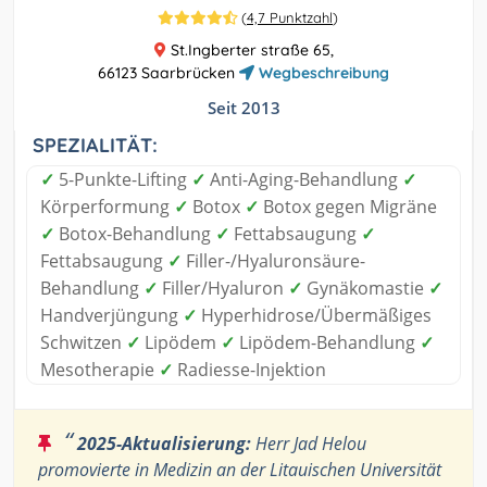
(
4,7 Punktzahl
)
St.Ingberter straße 65,
66123 Saarbrücken
Wegbeschreibung
Seit 2013
SPEZIALITÄT:
✓
5-Punkte-Lifting
✓
Anti-Aging-Behandlung
✓
Körperformung
✓
Botox
✓
Botox gegen Migräne
✓
Botox-Behandlung
✓
Fettabsaugung
✓
Fettabsaugung
✓
Filler-/Hyaluronsäure-
Behandlung
✓
Filler/Hyaluron
✓
Gynäkomastie
✓
Handverjüngung
✓
Hyperhidrose/Übermäßiges
Schwitzen
✓
Lipödem
✓
Lipödem-Behandlung
✓
Mesotherapie
✓
Radiesse-Injektion
“
2025-Aktualisierung:
Herr Jad Helou
promovierte in Medizin an der Litauischen Universität