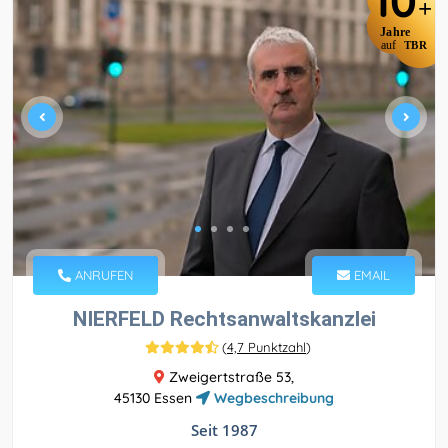
10
+
Jahre
auf
TBR
ANRUFEN
EMAIL
NIERFELD Rechtsanwaltskanzlei
(
4,7 Punktzahl
)
Zweigertstraße 53,
45130 Essen
Wegbeschreibung
Seit 1987