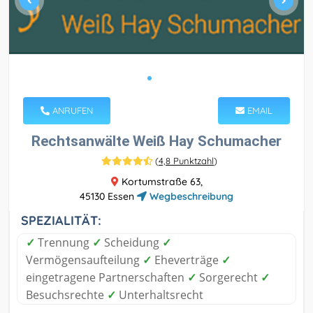
ANRUFEN
EMAIL
Rechtsanwälte Weiß Hay Schumacher
(
4,8 Punktzahl
)
Kortumstraße 63,
45130 Essen
Wegbeschreibung
SPEZIALITÄT:
✓
Trennung
✓
Scheidung
✓
Vermögensaufteilung
✓
Eheverträge
✓
eingetragene Partnerschaften
✓
Sorgerecht
✓
Besuchsrechte
✓
Unterhaltsrecht