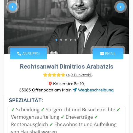
ANRUFEN
EMAIL
Rechtsanwalt Dimitrios Arabatzis
(
4,9 Punktzahl
)
Kaiserstraße 10,
63065 Offenbach am Main
Wegbeschreibung
SPEZIALITÄT:
✓
Scheidung
✓
Sorgerecht und Besuchsrechte
✓
Vermögensaufteilung
✓
Eheverträge
✓
Rentenausgleich
✓
Ehewohnsitz und Aufteilung
von Haushaltswaren