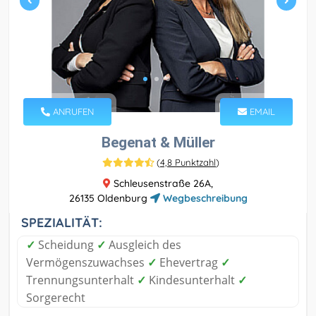
ANRUFEN
EMAIL
Begenat & Müller
(
4,8 Punktzahl
)
Schleusenstraße 26A,
26135 Oldenburg
Wegbeschreibung
SPEZIALITÄT:
✓
Scheidung
✓
Ausgleich des
Vermögenszuwachses
✓
Ehevertrag
✓
Trennungsunterhalt
✓
Kindesunterhalt
✓
Sorgerecht