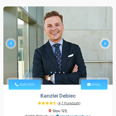
ANRUFEN
EMAIL
Kanzlei Debiec
(
4,7 Punktzahl
)
Stau 123,