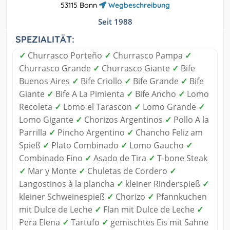
53115 Bonn
Wegbeschreibung
Seit 1988
SPEZIALITÄT:
✓
Churrasco Porteño
✓
Churrasco Pampa
✓
Churrasco Grande
✓
Churrasco Giante
✓
Bife
Buenos Aires
✓
Bife Criollo
✓
Bife Grande
✓
Bife
Giante
✓
Bife A La Pimienta
✓
Bife Ancho
✓
Lomo
Recoleta
✓
Lomo el Tarascon
✓
Lomo Grande
✓
Lomo Gigante
✓
Chorizos Argentinos
✓
Pollo A la
Parrilla
✓
Pincho Argentino
✓
Chancho Feliz am
Spieß
✓
Plato Combinado
✓
Lomo Gaucho
✓
Combinado Fino
✓
Asado de Tira
✓
T-bone Steak
✓
Mar y Monte
✓
Chuletas de Cordero
✓
Langostinos à la plancha
✓
kleiner Rinderspieß
✓
kleiner Schweinespieß
✓
Chorizo
✓
Pfannkuchen
mit Dulce de Leche
✓
Flan mit Dulce de Leche
✓
Pera Elena
✓
Tartufo
✓
gemischtes Eis mit Sahne