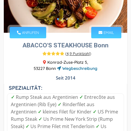
ANRUFEN
EMAIL
ABACCO'S STEAKHOUSE Bonn
(
4,9 Punktzahl
)
Konrad-Zuse-Platz 5,
53227 Bonn
Wegbeschreibung
Seit 2014
SPEZIALITÄT:
✓
Rump Steak aus Argentinien
✓
Entrecôte aus
Argentinien (Rib Eye)
✓
Rinderfilet aus
Argentinien
✓
kleines Filet für Kinder
✓
US Prime
Rump Steak
✓
Us Prime New York Strip (Rump
Steak)
✓
Us Prime Filet mit Tenderloin
✓
Us