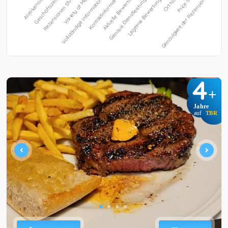
4
+
Jahre
auf
TBR