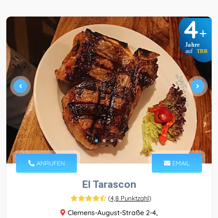
4
+
Jahre
auf
TBR
ANRUFEN
EMAIL
El Tarascon
(
4,8 Punktzahl
)
Clemens-August-Straße 2-4,