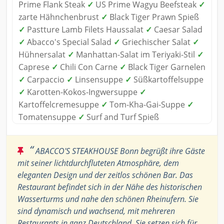
Prime Flank Steak
✓
US Prime Wagyu Beefsteak
✓
zarte Hähnchenbrust
✓
Black Tiger Prawn Spieß
✓
Pastture Lamb Filets Haussalat
✓
Caesar Salad
✓
Abacco's Special Salad
✓
Griechischer Salat
✓
Hühnersalat
✓
Manhattan-Salat im Teriyaki-Stil
✓
Caprese
✓
Chili Con Carne
✓
Black Tiger Garnelen
✓
Carpaccio
✓
Linsensuppe
✓
Süßkartoffelsuppe
✓
Karotten-Kokos-Ingwersuppe
✓
Kartoffelcremesuppe
✓
Tom-Kha-Gai-Suppe
✓
Tomatensuppe
✓
Surf and Turf Spieß
“
ABACCO'S STEAKHOUSE Bonn begrüßt ihre Gäste
mit seiner lichtdurchfluteten Atmosphäre, dem
eleganten Design und der zeitlos schönen Bar. Das
Restaurant befindet sich in der Nähe des historischen
Wasserturms und nahe den schönen Rheinufern. Sie
sind dynamisch und wachsend, mit mehreren
Restaurants in ganz Deutschland. Sie setzen sich für