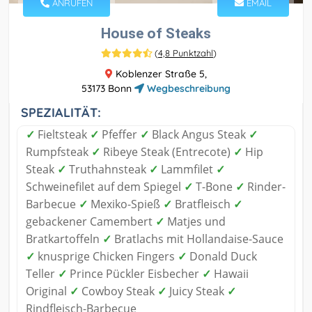
ANRUFEN
EMAIL
House of Steaks
(
4,8 Punktzahl
)
Koblenzer Straße 5,
53173 Bonn
Wegbeschreibung
SPEZIALITÄT:
✓
Fieltsteak
✓
Pfeffer
✓
Black Angus Steak
✓
Rumpfsteak
✓
Ribeye Steak (Entrecote)
✓
Hip
Steak
✓
Truthahnsteak
✓
Lammfilet
✓
Schweinefilet auf dem Spiegel
✓
T-Bone
✓
Rinder-
Barbecue
✓
Mexiko-Spieß
✓
Bratfleisch
✓
gebackener Camembert
✓
Matjes und
Bratkartoffeln
✓
Bratlachs mit Hollandaise-Sauce
✓
knusprige Chicken Fingers
✓
Donald Duck
Teller
✓
Prince Pückler Eisbecher
✓
Hawaii
Original
✓
Cowboy Steak
✓
Juicy Steak
✓
Rindfleisch-Barbecue