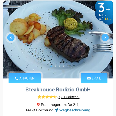
3
+
Jahre
auf
TBR
ANRUFEN
EMAIL
Steakhouse Rodizio GmbH
(
4,8 Punktzahl
)
Rosemeyerstraße 2-4,
44139 Dortmund
Wegbeschreibung