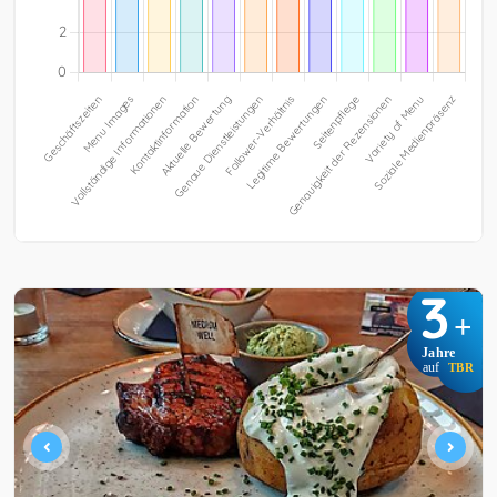
3
+
Jahre
auf
TBR