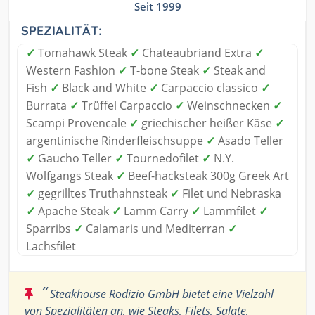
Seit 1999
SPEZIALITÄT:
✓
Tomahawk Steak
✓
Chateaubriand Extra
✓
Western Fashion
✓
T-bone Steak
✓
Steak and
Fish
✓
Black and White
✓
Carpaccio classico
✓
Burrata
✓
Trüffel Carpaccio
✓
Weinschnecken
✓
Scampi Provencale
✓
griechischer heißer Käse
✓
argentinische Rinderfleischsuppe
✓
Asado Teller
✓
Gaucho Teller
✓
Tournedofilet
✓
N.Y.
Wolfgangs Steak
✓
Beef-hacksteak 300g Greek Art
✓
gegrilltes Truthahnsteak
✓
Filet und Nebraska
✓
Apache Steak
✓
Lamm Carry
✓
Lammfilet
✓
Sparribs
✓
Calamaris und Mediterran
✓
Lachsfilet
“
Steakhouse Rodizio GmbH bietet eine Vielzahl
von Spezialitäten an, wie Steaks, Filets, Salate,