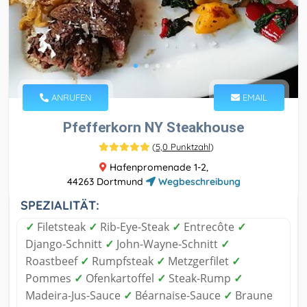
ANRUFEN
EMAIL
Pfefferkorn NY Steakhouse
(
5,0 Punktzahl
)
Hafenpromenade 1-2,
44263 Dortmund
Wegbeschreibung
SPEZIALITÄT:
✓
Filetsteak
✓
Rib-Eye-Steak
✓
Entrecôte
✓
Django-Schnitt
✓
John-Wayne-Schnitt
✓
Roastbeef
✓
Rumpfsteak
✓
Metzgerfilet
✓
Pommes
✓
Ofenkartoffel
✓
Steak-Rump
✓
Madeira-Jus-Sauce
✓
Béarnaise-Sauce
✓
Braune