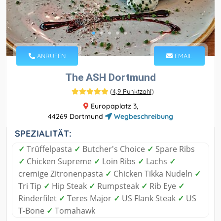
ANRUFEN
EMAIL
The ASH Dortmund
(
4,9 Punktzahl
)
Europaplatz 3,
44269 Dortmund
Wegbeschreibung
SPEZIALITÄT:
✓
Trüffelpasta
✓
Butcher's Choice
✓
Spare Ribs
✓
Chicken Supreme
✓
Loin Ribs
✓
Lachs
✓
cremige Zitronenpasta
✓
Chicken Tikka Nudeln
✓
Tri Tip
✓
Hip Steak
✓
Rumpsteak
✓
Rib Eye
✓
Rinderfilet
✓
Teres Major
✓
US Flank Steak
✓
US
T-Bone
✓
Tomahawk