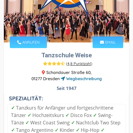
ANRUFEN
EMAIL
Tanzschule Weise
(
4,8 Punktzahl
)
Schandauer Straße 60,
01277 Dresden
Wegbeschreibung
Seit 1947
SPEZIALITÄT:
✓
Tanzkurs für Anfänger und fortgeschrittene
Tänzer
✓
Hochzeitskurs
✓
Disco Fox
✓
Swing-
Tänze
✓
West Coast Swing
✓
Nachtclub Two Step
✓
Tango Argentino
✓
Kinder
✓
Hip-Hop
✓