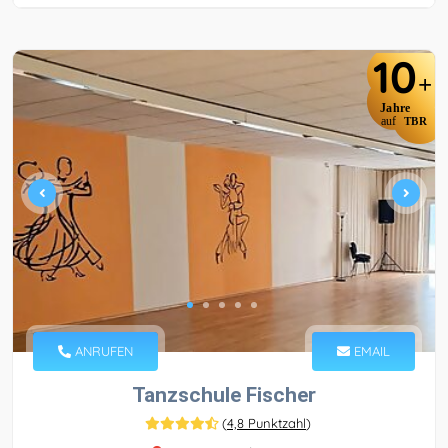
10
+
Jahre
auf
TBR
ANRUFEN
EMAIL
Tanzschule Fischer
(
4,8 Punktzahl
)