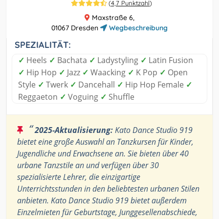
(
4,7 Punktzahl
)
Maxstraße 6,
01067 Dresden
Wegbeschreibung
SPEZIALITÄT:
✓
Heels
✓
Bachata
✓
Ladystyling
✓
Latin Fusion
✓
Hip Hop
✓
Jazz
✓
Waacking
✓
K Pop
✓
Open
Style
✓
Twerk
✓
Dancehall
✓
Hip Hop Female
✓
Reggaeton
✓
Voguing
✓
Shuffle
“
2025-Aktualisierung:
Kato Dance Studio 919
bietet eine große Auswahl an Tanzkursen für Kinder,
Jugendliche und Erwachsene an. Sie bieten über 40
urbane Tanzstile an und verfügen über 30
spezialisierte Lehrer, die einzigartige
Unterrichtsstunden in den beliebtesten urbanen Stilen
anbieten. Kato Dance Studio 919 bietet außerdem
Einzelmieten für Geburtstage, Junggesellenabschiede,