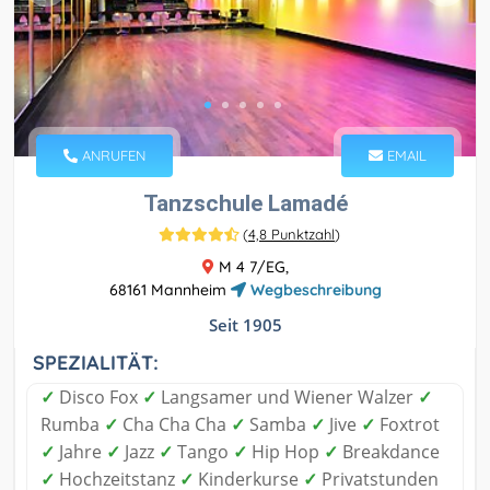
ANRUFEN
EMAIL
Tanzschule Lamadé
(
4,8 Punktzahl
)
M 4 7/EG,
68161 Mannheim
Wegbeschreibung
Seit 1905
SPEZIALITÄT:
✓
Disco Fox
✓
Langsamer und Wiener Walzer
✓
Rumba
✓
Cha Cha Cha
✓
Samba
✓
Jive
✓
Foxtrot
✓
Jahre
✓
Jazz
✓
Tango
✓
Hip Hop
✓
Breakdance
✓
Hochzeitstanz
✓
Kinderkurse
✓
Privatstunden