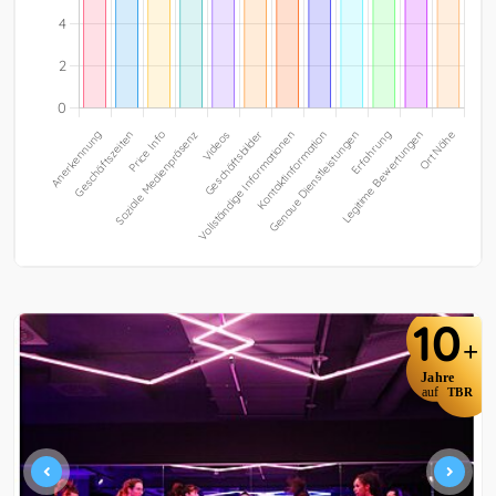
10
+
Jahre
auf
TBR