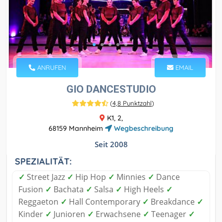
ANRUFEN
EMAIL
GIO DANCESTUDIO
(
4,8 Punktzahl
)
K1, 2,
68159 Mannheim
Wegbeschreibung
Seit 2008
SPEZIALITÄT:
✓
Street Jazz
✓
Hip Hop
✓
Minnies
✓
Dance
Fusion
✓
Bachata
✓
Salsa
✓
High Heels
✓
Reggaeton
✓
Hall Contemporary
✓
Breakdance
✓
Kinder
✓
Junioren
✓
Erwachsene
✓
Teenager
✓