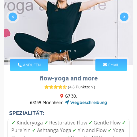
ANRUFEN
EMAIL
flow-yoga and more
(
4,8 Punktzahl
)
G7 30,
68159 Mannheim
Wegbeschreibung
SPEZIALITÄT:
✓
Kinderyoga
✓
Restorative Flow
✓
Gentle Flow
✓
Pure Yin
✓
Ashtanga Yoga
✓
Yin and Flow
✓
Yoga