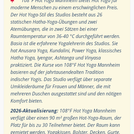
108°F Hot Yoga Mannheim bietet Hot Yoga für
moderne Menschen zu einem erschwinglichen Preis.
Der Hot Yoga-Stil des Studios besteht aus 26
statischen Hatha-Yoga-Übungen und zwei
Atemübungen, die in zwei Sätzen bei einer
Raumtemperatur von 36-40 °C durchgeführt werden.
Basia ist die erfahrene Yogalehrerin des Studios. Sie
hat Anusara Yoga, Kundalini, Power Yoga, klassisches
Hatha Yoga, Iyengar, Ashtanga und Vinyasa
praktiziert. Die Kurse von 108°F Hot Yoga Mannheim
basieren auf der jahrtausendealten Tradition
indischer Yogis. Das Studio verfügt über separate
Umkleideräume für Frauen und Männer, die mit
mehreren Duschen ausgestattet sind und den nötigen
Komfort bieten.
2026-Aktualisierung:
108°F Hot Yoga Mannheim
verfügt über einen 90 m² großen Hot-Yoga-Raum, der
Platz für bis zu 30 Teilnehmer bietet. Der Raum kann
gemietet werden. Yogakissen, Bolster, Decken, Gurte,