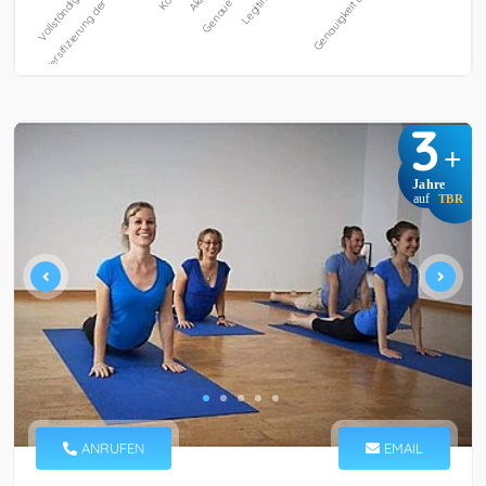
3
+
Jahre
auf
TBR
ANRUFEN
EMAIL