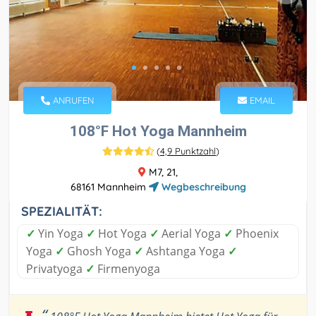
ANRUFEN
EMAIL
108°F Hot Yoga Mannheim
(
4,9 Punktzahl
)
M7, 21,
68161 Mannheim
Wegbeschreibung
SPEZIALITÄT:
✓
Yin Yoga
✓
Hot Yoga
✓
Aerial Yoga
✓
Phoenix
Yoga
✓
Ghosh Yoga
✓
Ashtanga Yoga
✓
Privatyoga
✓
Firmenyoga
“