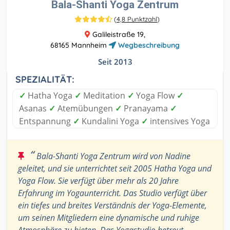
Bala-Shanti Yoga Zentrum
(
4,8 Punktzahl
)
Galileistraße 19,
68165 Mannheim
Wegbeschreibung
Seit 2013
SPEZIALITÄT:
✓
Hatha Yoga
✓
Meditation
✓
Yoga Flow
✓
Asanas
✓
Atemübungen
✓
Pranayama
✓
Entspannung
✓
Kundalini Yoga
✓
intensives Yoga
“
Bala-Shanti Yoga Zentrum wird von Nadine
geleitet, und sie unterrichtet seit 2005 Hatha Yoga und
Yoga Flow. Sie verfügt über mehr als 20 Jahre
Erfahrung im Yogaunterricht. Das Studio verfügt über
ein tiefes und breites Verständnis der Yoga-Elemente,
um seinen Mitgliedern eine dynamische und ruhige
Atmosphäre zu bieten. Das Yogastudio betreut