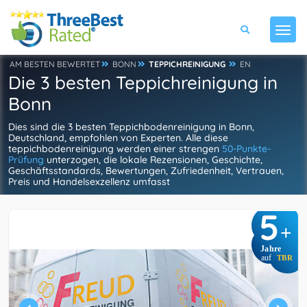
AM BESTEN BEWERTET
BONN
TEPPICHREINIGUNG
EN
Die 3 besten Teppichreinigung in
Bonn
Dies sind die 3 besten Teppichbodenreinigung in Bonn,
Deutschland, empfohlen von Experten. Alle diese
teppichbodenreinigung werden einer strengen
50-Punkte-
Prüfung
unterzogen, die lokale Rezensionen, Geschichte,
Geschäftsstandards, Bewertungen, Zufriedenheit, Vertrauen,
Preis und Handelsexzellenz umfasst
5
+
Jahre
auf
TBR