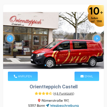
10
+
Jahre
auf
TBR
ANRUFEN
EMAIL
Orientteppich Castell
(
4,8 Punktzahl
)
Römerstraße 197,
53117 Bonn
Wegbeschreibung