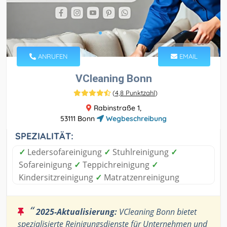
ANRUFEN
EMAIL
VCleaning Bonn
(
4,8 Punktzahl
)
Rabinstraße 1,
53111 Bonn
Wegbeschreibung
SPEZIALITÄT:
✓
Ledersofareinigung
✓
Stuhlreinigung
✓
Sofareinigung
✓
Teppichreinigung
✓
Kindersitzreinigung
✓
Matratzenreinigung
“
2025-Aktualisierung:
VCleaning Bonn bietet
spezialisierte Reinigungsdienste für Unternehmen und