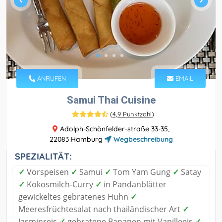
ANRUFEN
EMAIL
Samui Thai Cuisine
(
4,9 Punktzahl
)
Adolph-Schönfelder-straße 33-35,
22083 Hamburg
Wegbeschreibung
SPEZIALITÄT:
✓
Vorspeisen
✓
Samui
✓
Tom Yam Gung
✓
Satay
✓
Kokosmilch-Curry
✓
in Pandanblätter
gewickeltes gebratenes Huhn
✓
Meeresfrüchtesalat nach thailändischer Art
✓
Jasminreis
✓
gebratene Bananen mit Vanilleeis
✓