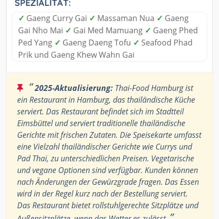
SPEZIALITÄT:
✓
Gaeng Curry Gai
✓
Massaman Nua
✓
Gaeng
Gai Nho Mai
✓
Gai Med Mamuang
✓
Gaeng Phed
Ped Yang
✓
Gaeng Daeng Tofu
✓
Seafood Phad
Prik und Gaeng Khew Wahn Gai
“
2025-Aktualisierung:
Thai-Food Hamburg ist
ein Restaurant in Hamburg, das thailändische Küche
serviert. Das Restaurant befindet sich im Stadtteil
Eimsbüttel und serviert traditionelle thailändische
Gerichte mit frischen Zutaten. Die Speisekarte umfasst
eine Vielzahl thailändischer Gerichte wie Currys und
Pad Thai, zu unterschiedlichen Preisen. Vegetarische
und vegane Optionen sind verfügbar. Kunden können
nach Änderungen der Gewürzgrade fragen. Das Essen
wird in der Regel kurz nach der Bestellung serviert.
Das Restaurant bietet rollstuhlgerechte Sitzplätze und
”
Außensitzplätze, wenn das Wetter es zulässt.