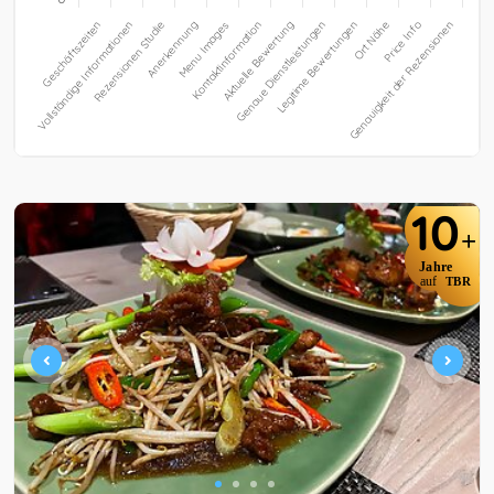
10
+
Jahre
auf
TBR