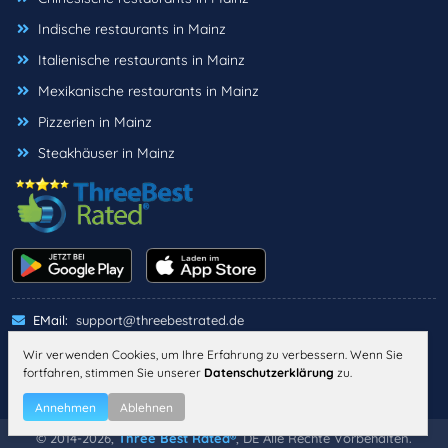
Indische restaurants in Mainz
Italienische restaurants in Mainz
Mexikanische restaurants in Mainz
Pizzerien in Mainz
Steakhäuser in Mainz
EMail:
support@threebestrated.de
Wir verwenden Cookies, um Ihre Erfahrung zu verbessern. Wenn Sie
fortfahren, stimmen Sie unserer
Datenschutzerklärung
zu.
IMPRESSUM
DATENSCHUTZ
ALLGEMEINE GESCHÄFTSBEDINGUNGEN
Annehmen
Ablehnen
© 2014-2026,
Three Best Rated®
, DE Alle Rechte Vorbehalten.