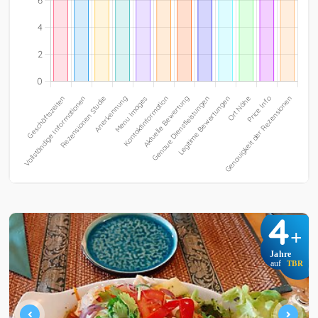
4
+
Jahre
auf
TBR