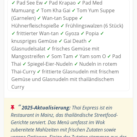
✓
Pad See Ew
✓
Pad Krapao
✓
Pad Med
Mamuang
✓
Tom Kha Gai
✓
Tom Yum Suppe
(Garnelen)
✓
Wan-tan Suppe
✓
Hühnerfleischspieße
✓
Frühlingswalzen (6 Stück)
✓
frittierter Wan-tan
✓
Gyoza
✓
Popia
✓
knuspriges Gemüse
✓
Gai Death
✓
Glasnudelsalat
✓
frisches Gemüse mit
Mangostreifen
✓
Som Tam
✓
Yam som O
✓
Pad
Thai
✓
Spiegel-Eier-Nudeln
✓
Nudeln in rotem
Thai-Curry
✓
frittierte Glasnudeln mit frischem
Gemüse und Glasnudeln mit thailändischem
Curry
“
2025-Aktualisierung:
Thai Express ist ein
Restaurant in Mainz, das thailändische Streetfood-
Gerichte serviert. Das Menü umfasst im Wok
zubereitete Mahlzeiten mit frischen Zutaten sowie