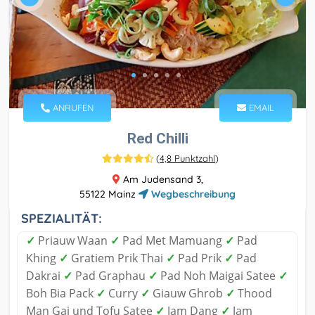
ANRUFEN
EMAIL
Red Chilli
(
4,8 Punktzahl
)
Am Judensand 3,
55122 Mainz
Wegbeschreibung
SPEZIALITÄT:
✓
Priauw Waan
✓
Pad Met Mamuang
✓
Pad
Khing
✓
Gratiem Prik Thai
✓
Pad Prik
✓
Pad
Dakrai
✓
Pad Graphau
✓
Pad Noh Maigai Satee
✓
Boh Bia Pack
✓
Curry
✓
Giauw Ghrob
✓
Thood
Man Gai und Tofu Satee
✓
Jam Dang
✓
Jam