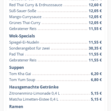
Red Thai Curry & Erdnusssauce
12,60 €
Süß-Sauer-Soße
12,05 €
Mango-Currysauce
12,05 €
Grünes Thai-Curry
12,05 €
Gebratener Reis
11,55 €
Wok-Specials
Spiegel-Ei-Nudeln
11,55 €
Sonderangebot für zwei
30,35 €
Pad Thai
11,55 €
Gebratener Reis
11,55 €
Suppen
Tom Kha Gai
6,20 €
Tom Yum Soup
6,80 €
Hausgemachte Getränke
Zitronenminz-Limonade 0,4 L
5,15 €
Matcha Limetten-Eistee 0,4 L
5,15 €
Ramen