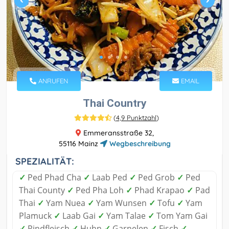
ANRUFEN
EMAIL
Thai Country
(
4,9 Punktzahl
)
Emmeransstraße 32,
55116 Mainz
Wegbeschreibung
SPEZIALITÄT:
✓
Ped Phad Cha
✓
Laab Ped
✓
Ped Grob
✓
Ped
Thai County
✓
Ped Pha Loh
✓
Phad Krapao
✓
Pad
Thai
✓
Yam Nuea
✓
Yam Wunsen
✓
Tofu
✓
Yam
Plamuck
✓
Laab Gai
✓
Yam Talae
✓
Tom Yam Gai
✓
Rindfleisch
✓
Huhn
✓
Garnelen
✓
Fisch
✓