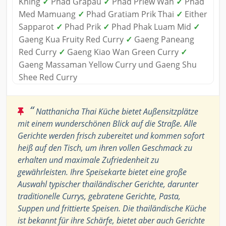
Khing
✓
Phad Grapau
✓
Phad Priew Wan
✓
Phad
Med Mamuang
✓
Phad Gratiam Prik Thai
✓
Either
Sapparot
✓
Phad Prik
✓
Phad Phak Luam Mid
✓
Gaeng Kua Fruity Red Curry
✓
Gaeng Paneang
Red Curry
✓
Gaeng Kiao Wan Green Curry
✓
Gaeng Massaman Yellow Curry und Gaeng Shu
Shee Red Curry
“
Natthanicha Thai Küche bietet Außensitzplätze
mit einem wunderschönen Blick auf die Straße. Alle
Gerichte werden frisch zubereitet und kommen sofort
heiß auf den Tisch, um ihren vollen Geschmack zu
erhalten und maximale Zufriedenheit zu
gewährleisten. Ihre Speisekarte bietet eine große
Auswahl typischer thailändischer Gerichte, darunter
traditionelle Currys, gebratene Gerichte, Pasta,
Suppen und frittierte Speisen. Die thailändische Küche
ist bekannt für ihre Schärfe, bietet aber auch Gerichte