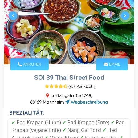
ANRUFEN
EMAIL
SOI 39 Thai Street Food
(
4,7 Punktzahl
)
Lortzingstraße 17-19,
68169 Mannheim
Wegbeschreibung
SPEZIALITÄT:
✓
Pad Krapao (Huhn)
✓
Pad Krapao (Ente)
✓
Pad
Krapao (vegane Ente)
✓
Nang Gai Tord
✓
Hed
Kua Prik Tord
✓
Miang Kham
✓
Som Tam Thai
✓