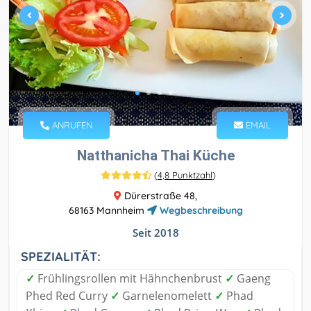
ANRUFEN
EMAIL
Natthanicha Thai Küche
(
4,8 Punktzahl
)
Dürerstraße 48,
68163 Mannheim
Wegbeschreibung
Seit 2018
SPEZIALITÄT:
✓
Frühlingsrollen mit Hähnchenbrust
✓
Gaeng
Phed Red Curry
✓
Garnelenomelett
✓
Phad