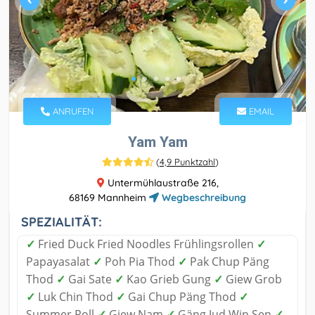
ANRUFEN
EMAIL
Yam Yam
(
4,9 Punktzahl
)
Untermühlaustraße 216,
68169 Mannheim
Wegbeschreibung
SPEZIALITÄT:
✓
Fried Duck Fried Noodles Frühlingsrollen
✓
Papayasalat
✓
Poh Pia Thod
✓
Pak Chup Päng
Thod
✓
Gai Sate
✓
Kao Grieb Gung
✓
Giew Grob
✓
Luk Chin Thod
✓
Gai Chup Päng Thod
✓
Summer Roll
✓
Giew Nam
✓
Gäng Jud Win Sen
✓