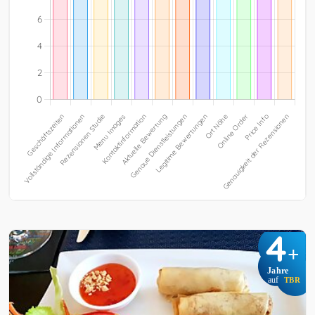
4
+
Jahre
auf
TBR