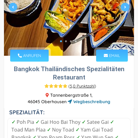
ANRUFEN
EMAIL
Bangkok Thailändisches Spezialitäten
Restaurant
(
5,0 Punktzahl
)
Tannenbergstraße 1,
46045 Oberhausen
Wegbeschreibung
SPEZIALITÄT:
✓
Poh Pia
✓
Gai Hoo Bai Thoy
✓
Satee Gai
✓
Toad Man Plaa
✓
Noy Toad
✓
Yam Gai Toad
Bangkok
✓
Yam Roam Ross
✓
Yam Wun Sen
✓