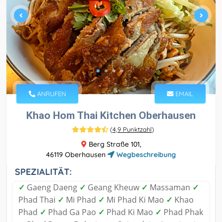
ANRUFEN
EMAIL
Khao Hom Thai Kitchen Oberhausen
(
4,9 Punktzahl
)
Berg Straße 101,
46119 Oberhausen
Wegbeschreibung
SPEZIALITÄT:
✓
Gaeng Daeng
✓
Geang Kheuw
✓
Massaman
✓
Phad Thai
✓
Mi Phad
✓
Mi Phad Ki Mao
✓
Khao
Phad
✓
Phad Ga Pao
✓
Phad Ki Mao
✓
Phad Phak