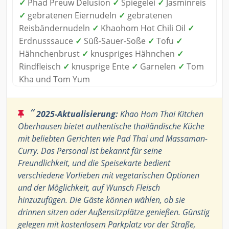
✓
Phad Preuw Delusion
✓
Spiegelei
✓
Jasminreis
✓
gebratenen Eiernudeln
✓
gebratenen
Reisbändernudeln
✓
Khaohom Hot Chili Oil
✓
Erdnusssauce
✓
Süß-Sauer-Soße
✓
Tofu
✓
Hähnchenbrust
✓
knuspriges Hähnchen
✓
Rindfleisch
✓
knusprige Ente
✓
Garnelen
✓
Tom
Kha und Tom Yum
“
2025-Aktualisierung:
Khao Hom Thai Kitchen
Oberhausen bietet authentische thailändische Küche
mit beliebten Gerichten wie Pad Thai und Massaman-
Curry. Das Personal ist bekannt für seine
Freundlichkeit, und die Speisekarte bedient
verschiedene Vorlieben mit vegetarischen Optionen
und der Möglichkeit, auf Wunsch Fleisch
hinzuzufügen. Die Gäste können wählen, ob sie
drinnen sitzen oder Außensitzplätze genießen. Günstig
gelegen mit kostenlosem Parkplatz vor der Straße,