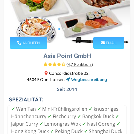
ANRUFEN
EMAIL
Asia Point GmbH
(
4,7 Punktzahl
)
Concordiastraße 32,
46049 Oberhausen
Wegbeschreibung
Seit 2014
SPEZIALITÄT:
✓
Wan Tan
✓
Mini-Frühlingsrollen
✓
knuspriges
Hähnchencurry
✓
Fischcurry
✓
Bangkok Duck
✓
Jaipur Curry
✓
Lemongras Wok
✓
Nasi Goreng
✓
Hong Kong Duck
✓
Peking Duck
✓
Shanghai Duck