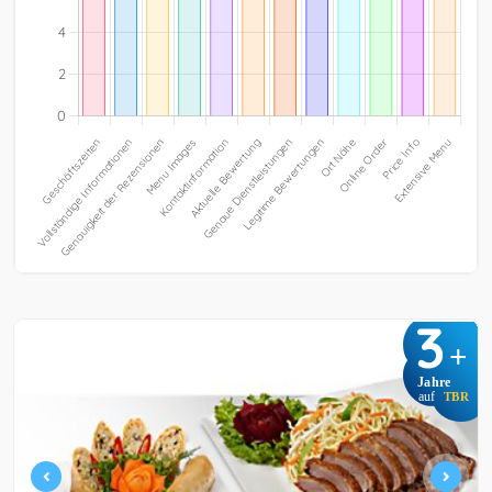
3
+
Jahre
auf
TBR