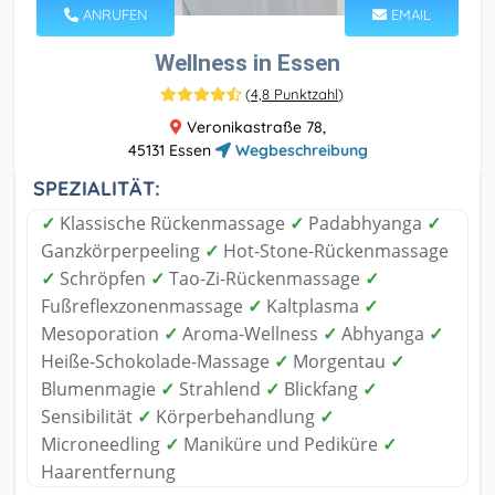
ANRUFEN
EMAIL
Wellness in Essen
(
4,8 Punktzahl
)
Veronikastraße 78,
45131 Essen
Wegbeschreibung
SPEZIALITÄT:
✓
Klassische Rückenmassage
✓
Padabhyanga
✓
Ganzkörperpeeling
✓
Hot-Stone-Rückenmassage
✓
Schröpfen
✓
Tao-Zi-Rückenmassage
✓
Fußreflexzonenmassage
✓
Kaltplasma
✓
Mesoporation
✓
Aroma-Wellness
✓
Abhyanga
✓
Heiße-Schokolade-Massage
✓
Morgentau
✓
Blumenmagie
✓
Strahlend
✓
Blickfang
✓
Sensibilität
✓
Körperbehandlung
✓
Microneedling
✓
Maniküre und Pediküre
✓
Haarentfernung