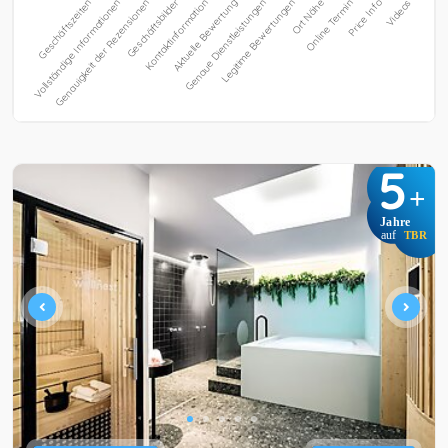
5
+
Jahre
auf
TBR