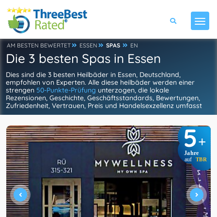
AM BESTEN BEWERTET
ESSEN
SPAS
EN
Die 3 besten Spas in Essen
Dies sind die 3 besten Heilbäder in Essen, Deutschland,
empfohlen von Experten. Alle diese heilbäder werden einer
strengen
50-Punkte-Prüfung
unterzogen, die lokale
Rezensionen, Geschichte, Geschäftsstandards, Bewertungen,
Zufriedenheit, Vertrauen, Preis und Handelsexzellenz umfasst
5
+
Jahre
auf
TBR