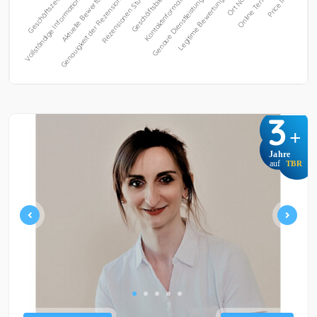
3
+
Jahre
auf
TBR