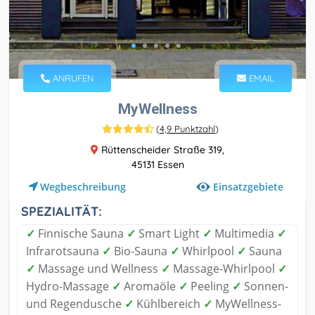
ANRUFEN
EMAIL
MyWellness
(
4,9 Punktzahl
)
Rüttenscheider Straße 319,
45131 Essen
Einsatzgebiete
Wegbeschreibung
SPEZIALITÄT:
✓
Finnische Sauna
✓
Smart Light
✓
Multimedia
✓
Infrarotsauna
✓
Bio-Sauna
✓
Whirlpool
✓
Sauna
✓
Massage und Wellness
✓
Massage-Whirlpool
✓
Hydro-Massage
✓
Aromaöle
✓
Peeling
✓
Sonnen-
und Regendusche
✓
Kühlbereich
✓
MyWellness-