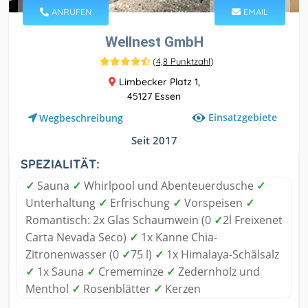
ANRUFEN
EMAIL
Wellnest GmbH
(
4,8 Punktzahl
)
Limbecker Platz 1,
45127 Essen
Einsatzgebiete
Wegbeschreibung
Seit 2017
SPEZIALITÄT:
✓
Sauna
✓
Whirlpool und Abenteuerdusche
✓
Unterhaltung
✓
Erfrischung
✓
Vorspeisen
✓
Romantisch: 2x Glas Schaumwein (0
✓
2l Freixenet
Carta Nevada Seco)
✓
1x Kanne Chia-
Zitronenwasser (0
✓
75 l)
✓
1x Himalaya-Schälsalz
✓
1x Sauna
✓
Crememinze
✓
Zedernholz und
Menthol
✓
Rosenblätter
✓
Kerzen