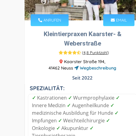
ANRUFEN
EMAIL
Kleintierpraxen Kaarster- &
Weberstraße
(
4,8 Punktzahl
)
Kaarster Straße 194,
41462 Neuss
Wegbeschreibung
Seit 2022
SPEZIALITÄT:
✓
Kastrationen
✓
Wurmprophylaxie
✓
Innere Medizin
✓
Augenheilkunde
✓
medizinische Ausbildung für Hunde
✓
Impfungen
✓
Weichteilchirurgie
✓
Onkologie
✓
Akupunktur
✓
Tierphysiotherapie