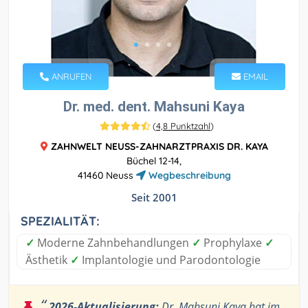
ANRUFEN
EMAIL
Dr. med. dent. Mahsuni Kaya
(
4,8 Punktzahl
)
ZAHNWELT NEUSS-ZAHNARZTPRAXIS DR. KAYA
Büchel 12-14,
41460 Neuss
Wegbeschreibung
Seit 2001
SPEZIALITÄT:
✓
Moderne Zahnbehandlungen
✓
Prophylaxe
✓
Ästhetik
✓
Implantologie und Parodontologie
“
2026-Aktualisierung:
Dr. Mahsuni Kaya hat im