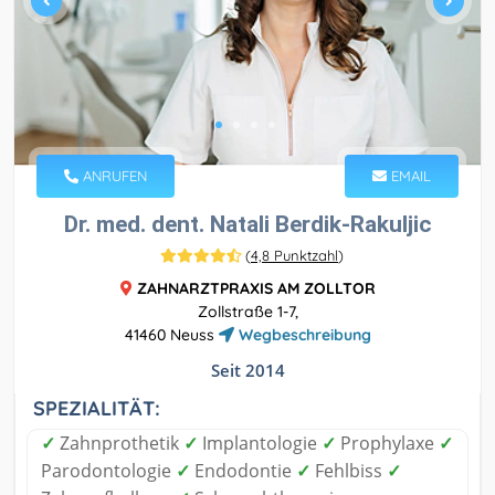
ANRUFEN
EMAIL
Dr. med. dent. Natali Berdik-Rakuljic
(
4,8 Punktzahl
)
ZAHNARZTPRAXIS AM ZOLLTOR
Zollstraße 1-7,
41460 Neuss
Wegbeschreibung
Seit 2014
SPEZIALITÄT:
✓
Zahnprothetik
✓
Implantologie
✓
Prophylaxe
✓
Parodontologie
✓
Endodontie
✓
Fehlbiss
✓