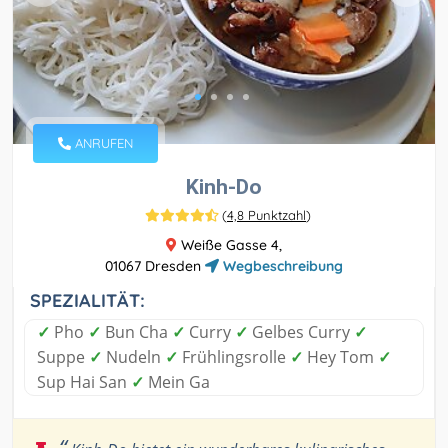
ANRUFEN
Kinh-Do
(
4,8 Punktzahl
)
Weiße Gasse 4,
01067 Dresden
Wegbeschreibung
SPEZIALITÄT:
✓
Pho
✓
Bun Cha
✓
Curry
✓
Gelbes Curry
✓
Suppe
✓
Nudeln
✓
Frühlingsrolle
✓
Hey Tom
✓
Sup Hai San
✓
Mein Ga
“