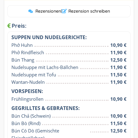
Rezensionen
|
Rezension schreiben
Preis:
SUPPEN UND NUDELGERICHTE:
Phở Huhn
10,90 €
Phở Rindfleisch
11,90 €
Bún Thang
12,50 €
Nudelsuppe mit Lachs-Bällchen
11,90 €
Nudelsuppe mit Tofu
11,50 €
Wantan-Nudeln
11,90 €
VORSPEISEN:
Frühlingsrollen
10,90 €
GEGRILLTES & GEBRATENES:
Bún Chả (Schwein)
10,90 €
Bún Bò (Rind)
11,50 €
Bún Có Dò (Gemischte 
12,50 €
Fleischröllchen)