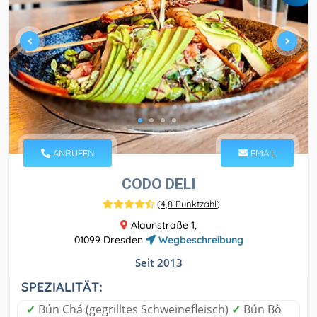
ANRUFEN
EMAIL
CODO DELI
(
4,8 Punktzahl
)
Alaunstraße 1,
01099 Dresden
Wegbeschreibung
Seit 2013
SPEZIALITÄT:
✓
Bún Chả (gegrilltes Schweinefleisch)
✓
Bún Bò