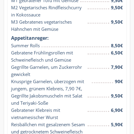
M1 gebratener Tofu mit Gemüse
9,50€
M2 Vegetarisches Rindfleischcurry 
9,50€
in Kokossauce
M3 Gebratenes vegetarisches 
9,50€
Hähnchen mit Gemüse
Appetitanreger:
Summer Rolls
8,50€
Gebratene Frühlingsrollen mit 
6,50€
Schweinefleisch und Gemüse
Gegrillte Garnelen, um Zuckerrohr 
7,90€
gewickelt
Knusprige Garnelen, überzogen mit 
90€
jungem, grünem Klebreis, 7,90 7€,
Gegrillte Jakobsmuscheln mit Salat 
9,50€
und Teriyaki-Soße
Gebratener Klebreis mit 
6,90€
vietnamesischer Wurst
Reisbällchen mit gesalzenem Sesam 
5,90€
und getrocknetem Schweinefleisch