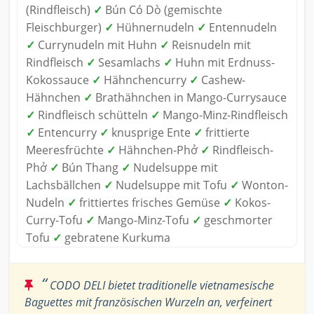
(Rindfleisch)
✓
Bún Có Dò (gemischte
Fleischburger)
✓
Hühnernudeln
✓
Entennudeln
✓
Currynudeln mit Huhn
✓
Reisnudeln mit
Rindfleisch
✓
Sesamlachs
✓
Huhn mit Erdnuss-
Kokossauce
✓
Hähnchencurry
✓
Cashew-
Hähnchen
✓
Brathähnchen in Mango-Currysauce
✓
Rindfleisch schütteln
✓
Mango-Minz-Rindfleisch
✓
Entencurry
✓
knusprige Ente
✓
frittierte
Meeresfrüchte
✓
Hähnchen-Phở
✓
Rindfleisch-
Phở
✓
Bún Thang
✓
Nudelsuppe mit
Lachsbällchen
✓
Nudelsuppe mit Tofu
✓
Wonton-
Nudeln
✓
frittiertes frisches Gemüse
✓
Kokos-
Curry-Tofu
✓
Mango-Minz-Tofu
✓
geschmorter
Tofu
✓
gebratene Kurkuma
“
CODO DELI bietet traditionelle vietnamesische
Baguettes mit französischen Wurzeln an, verfeinert