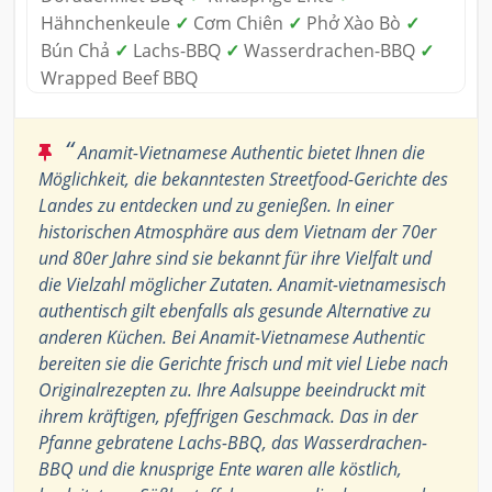
Hähnchenkeule
✓
Cơm Chiên
✓
Phở Xào Bò
✓
Bún Chả
✓
Lachs-BBQ
✓
Wasserdrachen-BBQ
✓
Wrapped Beef BBQ
“
Anamit-Vietnamese Authentic bietet Ihnen die
Möglichkeit, die bekanntesten Streetfood-Gerichte des
Landes zu entdecken und zu genießen. In einer
historischen Atmosphäre aus dem Vietnam der 70er
und 80er Jahre sind sie bekannt für ihre Vielfalt und
die Vielzahl möglicher Zutaten. Anamit-vietnamesisch
authentisch gilt ebenfalls als gesunde Alternative zu
anderen Küchen. Bei Anamit-Vietnamese Authentic
bereiten sie die Gerichte frisch und mit viel Liebe nach
Originalrezepten zu. Ihre Aalsuppe beeindruckt mit
ihrem kräftigen, pfeffrigen Geschmack. Das in der
Pfanne gebratene Lachs-BBQ, das Wasserdrachen-
BBQ und die knusprige Ente waren alle köstlich,