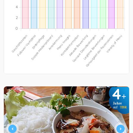
4
+
Jahre
auf
TBR