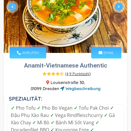
ANRUFEN
EMAIL
Anamit-Vietnamese Authentic
(
4,9 Punktzahl
)
Louisenstraße 30,
01099 Dresden
Wegbeschreibung
SPEZIALITÄT:
✓
Pho Tofu
✓
Pho Bo Vegan
✓
Tofu Pak Choi
✓
Đậu Phụ Xào Rau
✓
Vega Rindfleischcurry
✓
Gà
Xào Chay
✓
Mì Bò
✓
Bánh Mì Sốt Vang
✓
Doradenfilet BBQ
✓
Knusprige Ente
✓