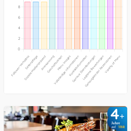
4
+
Jahre
auf
TBR