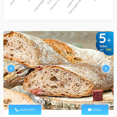
5
+
Jahre
auf
TBR
ANRUFEN
EMAIL