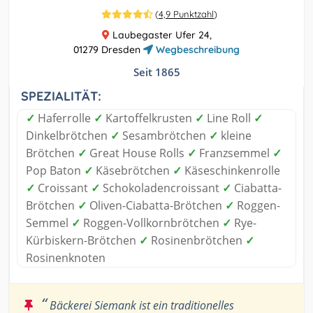
(
4,9 Punktzahl
)
Laubegaster Ufer 24,
01279 Dresden
Wegbeschreibung
Seit 1865
SPEZIALITÄT:
✓
Haferrolle
✓
Kartoffelkrusten
✓
Line Roll
✓
Dinkelbrötchen
✓
Sesambrötchen
✓
kleine
Brötchen
✓
Great House Rolls
✓
Franzsemmel
✓
Pop Baton
✓
Käsebrötchen
✓
Käseschinkenrolle
✓
Croissant
✓
Schokoladencroissant
✓
Ciabatta-
Brötchen
✓
Oliven-Ciabatta-Brötchen
✓
Roggen-
Semmel
✓
Roggen-Vollkornbrötchen
✓
Rye-
Kürbiskern-Brötchen
✓
Rosinenbrötchen
✓
Rosinenknoten
“
Bäckerei Siemank ist ein traditionelles