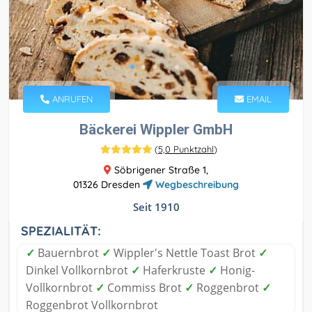
ANRUFEN
EMAIL
Bäckerei Wippler GmbH
(
5,0 Punktzahl
)
Söbrigener Straße 1,
01326 Dresden
Wegbeschreibung
Seit 1910
SPEZIALITÄT:
✓
Bauernbrot
✓
Wippler's Nettle Toast Brot
✓
Dinkel Vollkornbrot
✓
Haferkruste
✓
Honig-
Vollkornbrot
✓
Commiss Brot
✓
Roggenbrot
✓
Roggenbrot Vollkornbrot