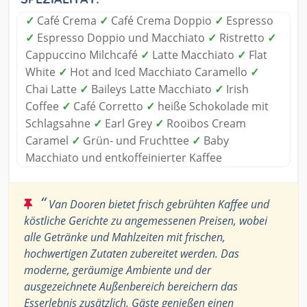
✓
Café Crema
✓
Café Crema Doppio
✓
Espresso
✓
Espresso Doppio und Macchiato
✓
Ristretto
✓
Cappuccino Milchcafé
✓
Latte Macchiato
✓
Flat
White
✓
Hot and Iced Macchiato Caramello
✓
Chai Latte
✓
Baileys Latte Macchiato
✓
Irish
Coffee
✓
Café Corretto
✓
heiße Schokolade mit
Schlagsahne
✓
Earl Grey
✓
Rooibos Cream
Caramel
✓
Grün- und Fruchttee
✓
Baby
Macchiato und entkoffeinierter Kaffee
“
Van Dooren bietet frisch gebrühten Kaffee und
köstliche Gerichte zu angemessenen Preisen, wobei
alle Getränke und Mahlzeiten mit frischen,
hochwertigen Zutaten zubereitet werden. Das
moderne, geräumige Ambiente und der
ausgezeichnete Außenbereich bereichern das
Esserlebnis zusätzlich. Gäste genießen einen