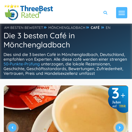
AM BESTEN BEWERTET
MÖNCHENGLADBACH
CAFÉ
EN
Die 3 besten Café in
Mönchengladbach
Dies sind die 3 besten Café in Mönchengladbach, Deutschland,
empfohlen von Experten. Alle diese café werden einer strengen
50-Punkte-Prüfung
unterzogen, die lokale Rezensionen,
Geschichte, Geschäftsstandards, Bewertungen, Zufriedenheit,
Vertrauen, Preis und Handelsexzellenz umfasst
3
+
Jahre
auf
TBR