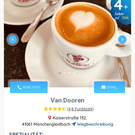
4
+
Jahre
auf
TBR
ANRUFEN
EMAIL
Van Dooren
(
4,8 Punktzahl
)
Kaiserstraße 132,
41061 Mönchengladbach
Wegbeschreibung
SPEZIALITÄT: