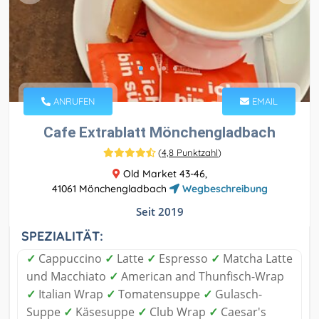
ANRUFEN
EMAIL
Cafe Extrablatt Mönchengladbach
(
4,8 Punktzahl
)
Old Market 43-46,
41061 Mönchengladbach
Wegbeschreibung
Seit 2019
SPEZIALITÄT:
✓
Cappuccino
✓
Latte
✓
Espresso
✓
Matcha Latte
und Macchiato
✓
American and Thunfisch-Wrap
✓
Italian Wrap
✓
Tomatensuppe
✓
Gulasch-
Suppe
✓
Käsesuppe
✓
Club Wrap
✓
Caesar's