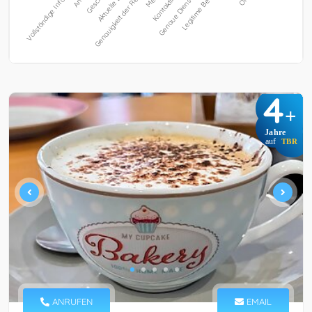
4
+
Jahre
auf
TBR
ANRUFEN
EMAIL