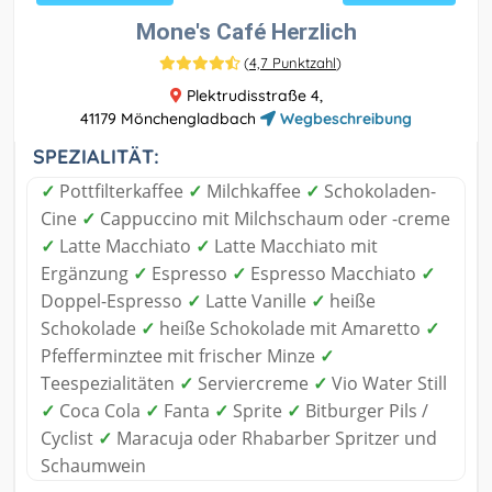
Mone's Café Herzlich
(
4,7 Punktzahl
)
Plektrudisstraße 4,
41179 Mönchengladbach
Wegbeschreibung
SPEZIALITÄT:
✓
Pottfilterkaffee
✓
Milchkaffee
✓
Schokoladen-
Cine
✓
Cappuccino mit Milchschaum oder -creme
✓
Latte Macchiato
✓
Latte Macchiato mit
Ergänzung
✓
Espresso
✓
Espresso Macchiato
✓
Doppel-Espresso
✓
Latte Vanille
✓
heiße
Schokolade
✓
heiße Schokolade mit Amaretto
✓
Pfefferminztee mit frischer Minze
✓
Teespezialitäten
✓
Serviercreme
✓
Vio Water Still
✓
Coca Cola
✓
Fanta
✓
Sprite
✓
Bitburger Pils /
Cyclist
✓
Maracuja oder Rhabarber Spritzer und
Schaumwein