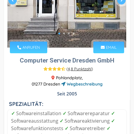
ANRUFEN
EMAIL
Computer Service Dresden GmbH
(
4,8 Punktzahl
)
Pohlandplatz,
01277 Dresden
Wegbeschreibung
Seit 2005
SPEZIALITÄT:
✓
Softwareinstallation
✓
Softwarereparatur
✓
Softwareausstattung
✓
Softwareaktivierung
✓
Softwarefunktionstests
✓
Softwaretreiber
✓