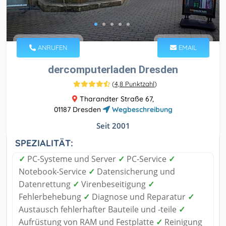
ANRUFEN
EMAIL
dercomputerladen Dresden
(
4,8 Punktzahl
)
Tharandter Straße 67,
01187 Dresden
Wegbeschreibung
Seit 2001
SPEZIALITÄT:
✓
PC-Systeme und Server
✓
PC-Service
✓
Notebook-Service
✓
Datensicherung und
Datenrettung
✓
Virenbeseitigung
✓
Fehlerbehebung
✓
Diagnose und Reparatur
✓
Austausch fehlerhafter Bauteile und -teile
✓
Aufrüstung von RAM und Festplatte
✓
Reinigung