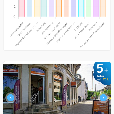
5
+
Jahre
auf
TBR