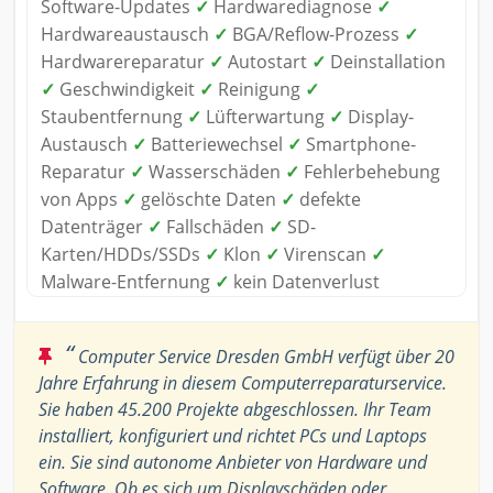
Software-Updates
✓
Hardwarediagnose
✓
Hardwareaustausch
✓
BGA/Reflow-Prozess
✓
Hardwarereparatur
✓
Autostart
✓
Deinstallation
✓
Geschwindigkeit
✓
Reinigung
✓
Staubentfernung
✓
Lüfterwartung
✓
Display-
Austausch
✓
Batteriewechsel
✓
Smartphone-
Reparatur
✓
Wasserschäden
✓
Fehlerbehebung
von Apps
✓
gelöschte Daten
✓
defekte
Datenträger
✓
Fallschäden
✓
SD-
Karten/HDDs/SSDs
✓
Klon
✓
Virenscan
✓
Malware-Entfernung
✓
kein Datenverlust
“
Computer Service Dresden GmbH verfügt über 20
Jahre Erfahrung in diesem Computerreparaturservice.
Sie haben 45.200 Projekte abgeschlossen. Ihr Team
installiert, konfiguriert und richtet PCs und Laptops
ein. Sie sind autonome Anbieter von Hardware und
Software. Ob es sich um Displayschäden oder