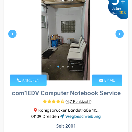
+
Jahre
auf
TBR
ANRUFEN
EMAIL
com1EDV Computer Notebook Service
(
4,7 Punktzahl
)
Königsbrücker Landstraße 115,
01109 Dresden
Wegbeschreibung
Seit 2001