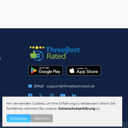
n
n
EMail:
support@threebestrated.de
Wir verwenden Cookies, um Ihre Erfahrung zu verbessern. Wenn Sie
IMPRESSUM
DATENSCHUTZ
fortfahren, stimmen Sie unserer
Datenschutzerklärung
zu.
ALLGEMEINE
GESCHÄFTSBEDINGUNGEN
Annehmen
Ablehnen