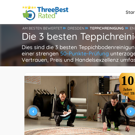
Star
AM BESTEN BEWERTET
DRESDEN
TEPPICHREINIGUNG
EN
Die 3 besten Teppichrein
Dies sind die 3 besten Teppichbodenreinigu
einer strengen
50-Punkte-Prüfung
unterzoge
Vertrauen, Preis und Handelsexzellenz umfa
10
Jahre
auf
TB