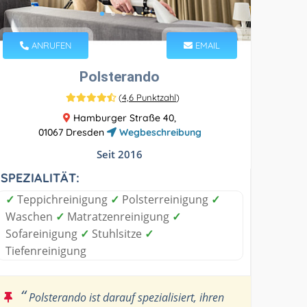
ANRUFEN
EMAIL
Polsterando
(
4,6 Punktzahl
)
Hamburger Straße 40,
01067 Dresden
Wegbeschreibung
Seit 2016
SPEZIALITÄT:
✓
Teppichreinigung
✓
Polsterreinigung
✓
Waschen
✓
Matratzenreinigung
✓
Sofareinigung
✓
Stuhlsitze
✓
Tiefenreinigung
“
Polsterando ist darauf spezialisiert, ihren