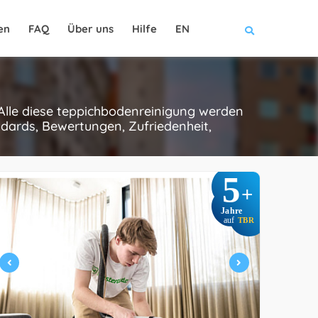
en
FAQ
Über uns
Hilfe
EN
 Alle diese teppichbodenreinigung werden
dards, Bewertungen, Zufriedenheit,
5
+
Jahre
auf
TBR