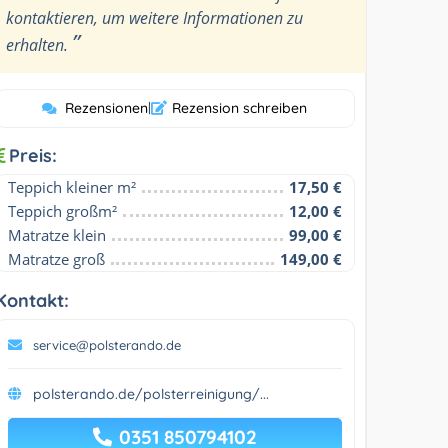
kontaktieren, um weitere Informationen zu
”
erhalten.
Rezensionen
|
Rezension schreiben
Preis:
Teppich kleiner m²
17,50 €
Teppich großm²
12,00 €
Matratze klein
99,00 €
Matratze groß
149,00 €
Kontakt:
service@polsterando.de
polsterando.de/polsterreinigung/...
0351 850794102