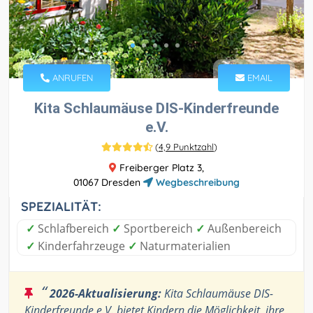
ANRUFEN
EMAIL
Kita Schlaumäuse DIS-Kinderfreunde
e.V.
(
4,9 Punktzahl
)
Freiberger Platz 3,
01067 Dresden
Wegbeschreibung
SPEZIALITÄT:
✓
Schlafbereich
✓
Sportbereich
✓
Außenbereich
✓
Kinderfahrzeuge
✓
Naturmaterialien
“
2026-Aktualisierung:
Kita Schlaumäuse DIS-
Kinderfreunde e.V. bietet Kindern die Möglichkeit, ihre