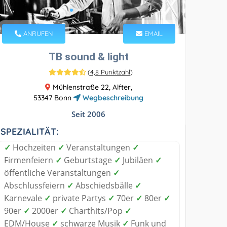
ANRUFEN
EMAIL
TB sound & light
(
4,8 Punktzahl
)
Mühlenstraße 22, Alfter,
53347 Bonn
Wegbeschreibung
Seit 2006
SPEZIALITÄT:
✓
Hochzeiten
✓
Veranstaltungen
✓
Firmenfeiern
✓
Geburtstage
✓
Jubiläen
✓
öffentliche Veranstaltungen
✓
Abschlussfeiern
✓
Abschiedsbälle
✓
Karnevale
✓
private Partys
✓
70er
✓
80er
✓
90er
✓
2000er
✓
Charthits/Pop
✓
EDM/House
✓
schwarze Musik
✓
Funk und