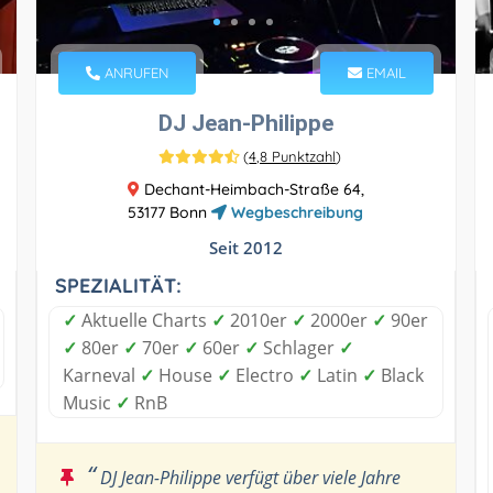
ANRUFEN
EMAIL
DJ Jean-Philippe
(
4,8 Punktzahl
)
Dechant-Heimbach-Straße 64,
53177 Bonn
Wegbeschreibung
Seit 2012
SPEZIALITÄT:
✓
Aktuelle Charts
✓
2010er
✓
2000er
✓
90er
✓
80er
✓
70er
✓
60er
✓
Schlager
✓
Karneval
✓
House
✓
Electro
✓
Latin
✓
Black
Music
✓
RnB
“
DJ Jean-Philippe verfügt über viele Jahre