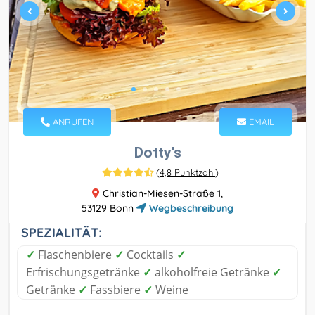
ANRUFEN
EMAIL
Dotty's
(
4,8 Punktzahl
)
Christian-Miesen-Straße 1,
53129 Bonn
Wegbeschreibung
SPEZIALITÄT:
✓
Flaschenbiere
✓
Cocktails
✓
Erfrischungsgetränke
✓
alkoholfreie Getränke
✓
Getränke
✓
Fassbiere
✓
Weine