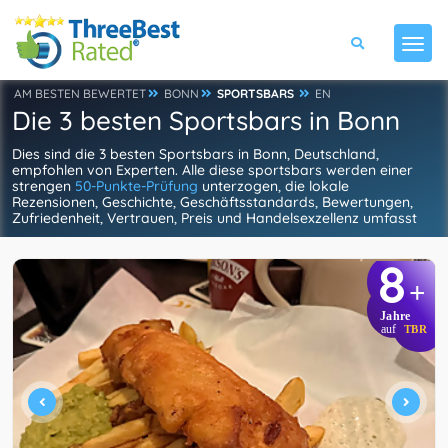
AM BESTEN BEWERTET
BONN
SPORTSBARS
EN
Die 3 besten Sportsbars in Bonn
Dies sind die 3 besten Sportsbars in Bonn, Deutschland,
empfohlen von Experten. Alle diese sportsbars werden einer
strengen
50-Punkte-Prüfung
unterzogen, die lokale
Rezensionen, Geschichte, Geschäftsstandards, Bewertungen,
Zufriedenheit, Vertrauen, Preis und Handelsexzellenz umfasst
8
+
Jahre
auf
TBR