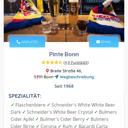
ANRUFEN
EMAIL
Pinte Bonn
(
4,9 Punktzahl
)
Breite Straße 46,
53111 Bonn
Wegbeschreibung
Seit 1968
SPEZIALITÄT:
✓
Flaschenbiere
✓
Schneider's White White Beer
Dark
✓
Schneider's White Beer Crystal
✓
Bulmers
Cider Apfel
✓
Bulmer's Cider Berry
✓
Bulmers
Cider Birne
✓
Corona
✓
Rum
✓
Bacardi Carta