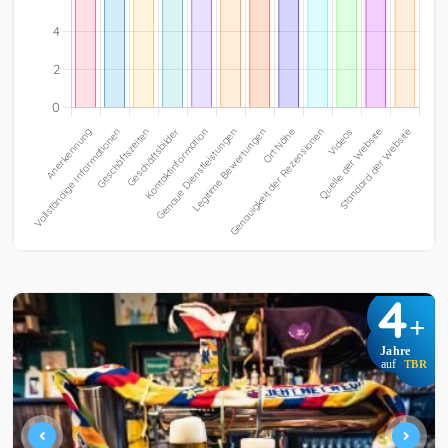
4
+
Jahre
auf
TBR