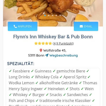
ANRUFEN
EMAIL
Flynn's Inn Whiskey Bar & Pub Bonn
(
4,9 Punktzahl
)
Wolfstraße 45,
53111 Bonn
Wegbeschreibung
SPEZIALITÄT:
✓
Fassbiere
✓
Guinness
✓
gemischte Biere
✓
Long Drinks
✓
Whiskey Cola
✓
Aperol Spritz
✓
Wodka Lemon
✓
alkoholfreie Getränke
✓
Thomas
Henry Spicy Ingwer
✓
Heineken
✓
Shots
✓
Wein
✓
Whiskey
✓
Burger
✓
Snacks
✓
Sandwiches
✓
Fish and Chips
✓
traditionelle irische Klassiker
✓